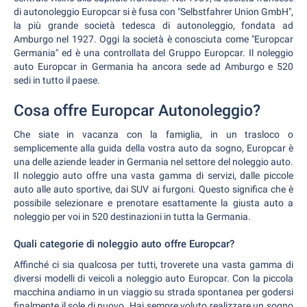
di autonoleggio Europcar si è fusa con "Selbstfahrer Union GmbH",
la più grande società tedesca di autonoleggio, fondata ad
Amburgo nel 1927. Oggi la società è conosciuta come "Europcar
Germania" ed è una controllata del Gruppo Europcar. Il noleggio
auto Europcar in Germania ha ancora sede ad Amburgo e 520
sedi in tutto il paese.
Cosa offre Europcar Autonoleggio?
Che siate in vacanza con la famiglia, in un trasloco o
semplicemente alla guida della vostra auto da sogno, Europcar è
una delle aziende leader in Germania nel settore del noleggio auto.
Il noleggio auto offre una vasta gamma di servizi, dalle piccole
auto alle auto sportive, dai SUV ai furgoni. Questo significa che è
possibile selezionare e prenotare esattamente la giusta auto a
noleggio per voi in 520 destinazioni in tutta la Germania.
Quali categorie di noleggio auto offre Europcar?
Affinché ci sia qualcosa per tutti, troverete una vasta gamma di
diversi modelli di veicoli a noleggio auto Europcar. Con la piccola
macchina andiamo in un viaggio su strada spontanea per godersi
finalmente il sole di nuovo. Hai sempre voluto realizzare un sogno