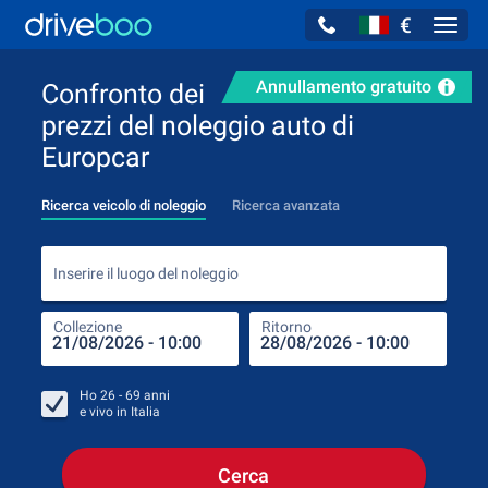
€
Navig
Annullamento gratuito
Confronto dei
prezzi del noleggio auto di
Europcar
Ricerca veicolo di noleggio
Ricerca avanzata
Inse
Inserire il luogo del noleggio
Collezione
Ritorno
Luog
Coll
Ho
26 - 69
anni
e vivo in
Italia
Cerca