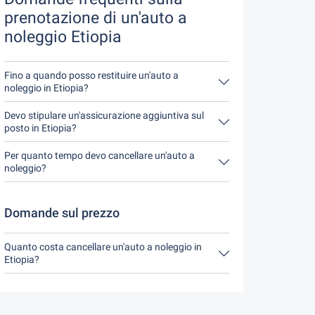
prenotazione di un'auto a
noleggio Etiopia
Fino a quando posso restituire un'auto a
noleggio in Etiopia?
In linea di principio, potete restituire l'auto a
noleggio in qualsiasi momento della giornata.
Devo stipulare un'assicurazione aggiuntiva sul
L'unica cosa importante è che non restituiate
posto in Etiopia?
l'auto a noleggio più tardi di quanto indicato al
È meglio prenotare l'assicurazione completa
momento della prenotazione.
senza franchigia tramite noi. In questo modo non
Per quanto tempo devo cancellare un'auto a
dovrete stipulare alcuna assicurazione aggiuntiva
noleggio?
in loco.
Avete a disposizione fino a 24 ore prima del
noleggio, entro l'orario di apertura del Driveboo,
per annullare.
Domande sul prezzo
Quanto costa cancellare un'auto a noleggio in
Etiopia?
Fino a 24 ore prima del noleggio, la cancellazione
durante l'orario di apertura di Driveboo non costa
nulla.