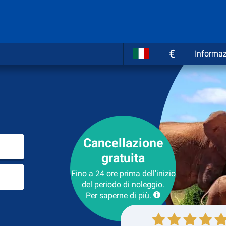
€
Informaz
Cancellazione
Inserire il luogo del noleggio
gratuita
Luogo di ritorno
Fino a 24 ore prima dell'inizio
del periodo di noleggio.
Per saperne di più.
Collezione
Ritorno