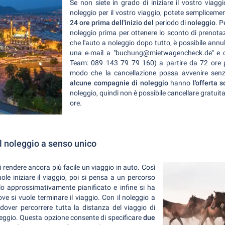
Se non siete in grado di iniziare il vostro viag
noleggio per il vostro viaggio, potete semplicem
24 ore prima dell'inizio del
periodo di
noleggio
. P
noleggio prima per ottenere lo sconto di prenotaz
che l'auto a noleggio dopo tutto, è possibile ann
una e-mail a "buchung@mietwagencheck.de" e co
Team: 089 143 79 79 160) a partire da 72 ore pr
modo che la cancellazione possa avvenire senz
alcune compagnie di noleggio
hanno
l'offerta 
noleggio, quindi non è possibile cancellare gratui
ore.
il noleggio a senso unico
 rendere ancora più facile un viaggio in auto. Così
ole iniziare il viaggio, poi si pensa a un percorso
o approssimativamente pianificato e infine si ha
e si vuole terminare il viaggio. Con il noleggio a
dover percorrere tutta la distanza del viaggio di
noleggio. Questa opzione consente di specificare
due