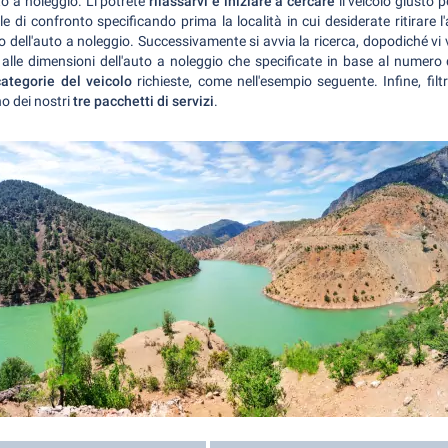
to a noleggio. Lì potrete
rilassarvi e iniziare a cercare
il veicolo giusto p
le di confronto specificando prima la località in cui desiderate ritirare l
 dell'auto a noleggio. Successivamente si avvia la ricerca, dopodiché vi v
se alle dimensioni dell'auto a noleggio che specificate in base al numero
categorie del veicolo
richieste, come nell'esempio seguente. Infine, filt
o dei nostri
tre pacchetti di servizi
.