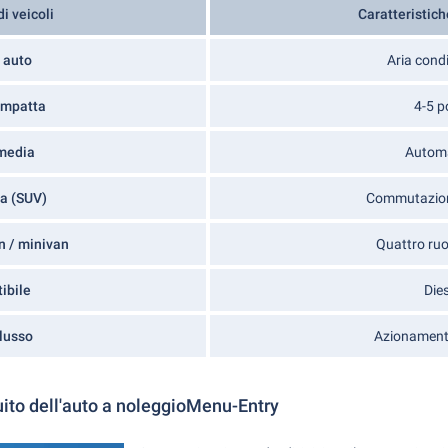
i veicoli
Caratteristich
 auto
Aria cond
ompatta
4-5 p
media
Autom
da (SUV)
Commutazio
n / minivan
Quattro ruo
ibile
Dies
 lusso
Azionamento
ito dell'auto a noleggioMenu-Entry