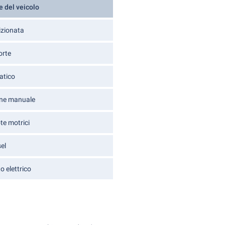
e del veicolo
izionata
orte
atico
ne manuale
te motrici
el
 elettrico