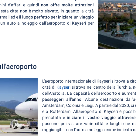
ini d'affari e quindi
non offre molte attrazioni
uesta città non è molto elevato, in quanto la città
rmali ed è il
luogo perfetto per iniziare un viaggio
un auto a noleggio dall'aeroporto di Kayseri per
ll'aeroporto
L'aeroporto internazionale di Kayseri si trova a ci
città di
Kayseri
si trova nel centro della Turchia, 
dell'Anatolia. La capacità dell'aeroporto è aument
passeggeri all'anno
. Alcune destinazioni dall'
Amsterdam, Colonia e Liegi. A partire dal 2020, ci
e a Rotterdam. All'aeroporto di Kayseri è possibi
prenotata e
iniziare il vostro viaggio attraver
possono poi visitare varie città e luoghi che 
raggiungibili con l'auto a noleggio come indicato ne