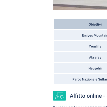
Obiettivi
Erciyes Mountai
Yemliha
Aksaray
Nevşehir
Parco Nazionale Sultan
Affitto online