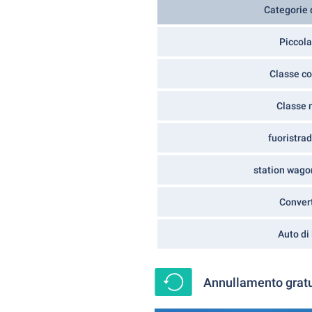
Categorie d
Piccola
Classe c
Classe 
fuoristra
station wago
Convert
Auto di
Annullamento gratu