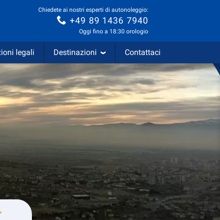
Chiedete ai nostri esperti di autonoleggio:
+49 89 1436 7940
Oggi fino a 18:30 orologio
ioni legali
Destinazioni
Contattaci