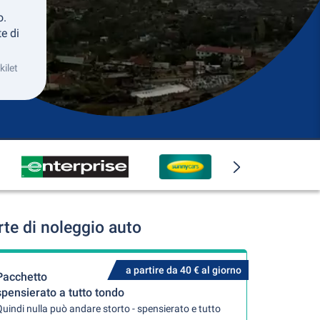
o.
e di
kilet
rte di noleggio auto
a partire da 40 € al giorno
Pacchetto
spensierato a tutto tondo
uindi nulla può andare storto - spensierato e tutto