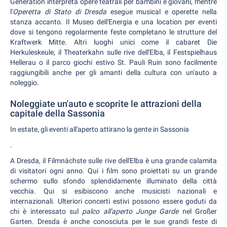
Generation interpreta opere teatrali per bambini e giovani, mentre
l'
Operetta di Stato di Dresda
esegue musical e operette nella
stanza accanto. Il Museo dell'Energia e una location per eventi
dove si tengono regolarmente feste completano le strutture del
Kraftwerk Mitte. Altri luoghi unici come il cabaret Die
Herkuleskeule, il Theaterkahn sulle rive dell'Elba, il Festspielhaus
Hellerau o il parco giochi estivo St. Pauli Ruin sono facilmente
raggiungibili anche per gli amanti della cultura con un'auto a
noleggio.
Noleggiate un'auto e scoprite le attrazioni della
capitale della Sassonia
In estate, gli eventi all'aperto attirano la gente in Sassonia
.
A Dresda, il Filmnächste sulle rive dell'Elba è una grande calamita
di visitatori ogni anno. Qui i film sono proiettati su un grande
schermo sullo sfondo splendidamente illuminato della città
vecchia. Qui si esibiscono anche musicisti nazionali e
internazionali. Ulteriori concerti estivi possono essere goduti da
chi è interessato sul
palco all'aperto Junge Garde
nel Großer
Garten. Dresda è anche conosciuta per le sue grandi feste di