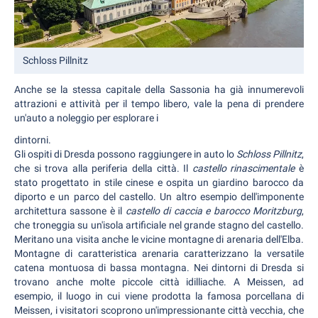
Schloss Pillnitz
Anche se la stessa capitale della Sassonia ha già innumerevoli
attrazioni e attività per il tempo libero, vale la pena di prendere
un'auto a noleggio per esplorare i
dintorni.
Gli ospiti di Dresda possono raggiungere in auto lo
Schloss Pillnitz
,
che si trova alla periferia della città. Il
castello rinascimentale
è
stato progettato in stile cinese e ospita un giardino barocco da
diporto e un parco del castello. Un altro esempio dell'imponente
architettura sassone è il
castello di caccia e barocco Moritzburg
,
che troneggia su un'isola artificiale nel grande stagno del castello.
Meritano una visita anche le vicine montagne di arenaria dell'Elba.
Montagne di caratteristica arenaria caratterizzano la versatile
catena montuosa di bassa montagna. Nei dintorni di Dresda si
trovano anche molte piccole città idilliache. A Meissen, ad
esempio, il luogo in cui viene prodotta la famosa porcellana di
Meissen, i visitatori scoprono un'impressionante città vecchia, che