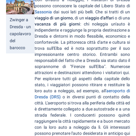
possono conoscere la capitale del Libero Stato di
Sassonia
dai suoi lati più belli. Che si tratti di un
viaggio di un giorno
, di un
viaggio d'affari
o di una
Zwinger a
vacanza di più giorni
: chi noleggia un'auto è
Dresda - un
indipendente e raggiunge la propria destinazione a
capolavoro
Dresda e dintorni in modo flessibile, economico e
del
confortevole. La pittoresca città d'arte e cultura si
barocco
trova sull'Elba ed è nota soprattutto per il suo
impressionante centro storico. Entrambi sono
responsabili del fatto che a Dresda sia stato dato il
soprannome di "Firenze sull'Elba". Numerose
attrazioni e destinazioni attendono i visitatori qui.
Per esplorare tutti gli aspetti della capitale dello
stato, i viaggiatori possono ritirare e restituire la
loro auto a noleggio, ad esempio, all'
aeroporto di
Dresda (DRS)
o in diversi punti di contatto della
città. L'aeroporto si trova alla periferia della città ed
è direttamente collegato a due autostrade e a una
strada federale. I conducenti possono quindi
raggiungere la città rapidamente e a buon mercato
con la loro auto a noleggio da lì. Gli interessati
possono prenotare l'auto desiderata in anticipo qui