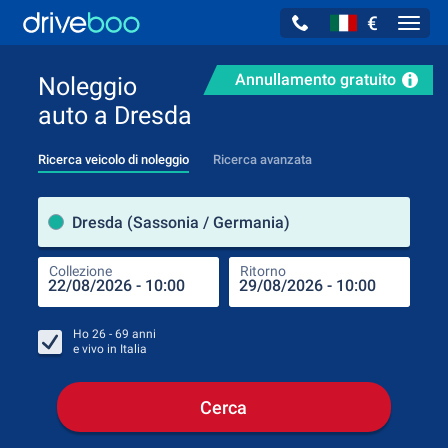
€
Navig
Annullamento gratuito
Noleggio
auto a Dresda
Ricerca veicolo di noleggio
Ricerca avanzata
Luog
Dresda (Sassonia / Germania)
Collezione
Ritorno
Luog
Coll
Ho
26 - 69
anni
e vivo in
Italia
Cerca