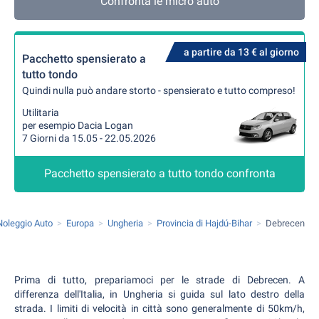
Confronta le micro auto
a partire da 13 € al giorno
Pacchetto spensierato a
tutto tondo
Quindi nulla può andare storto - spensierato e tutto compreso!
Utilitaria
per esempio Dacia Logan
7 Giorni da 15.05 - 22.05.2026
Pacchetto spensierato a tutto tondo confronta
Noleggio Auto
Europa
Ungheria
Provincia di Hajdú-Bihar
Debrecen
Prima di tutto, prepariamoci per le strade di Debrecen. A
differenza dell'Italia, in Ungheria si guida sul lato destro della
strada. I limiti di velocità in città sono generalmente di 50km/h,