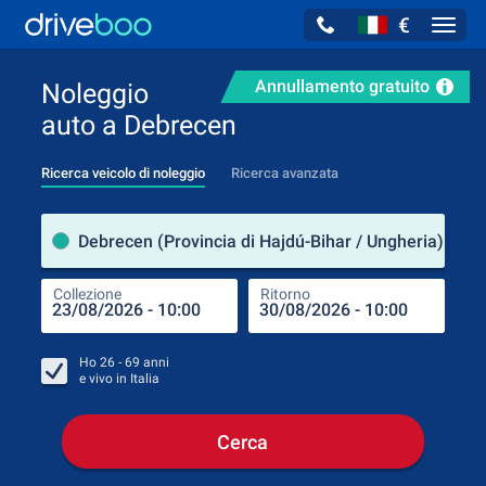
€
Navig
Annullamento gratuito
Noleggio
auto a Debrecen
Ricerca veicolo di noleggio
Ricerca avanzata
Luog
Debrecen (Provincia di Hajdú-Bihar / Ungheria)
Collezione
Ritorno
Luog
Coll
Ho
26 - 69
anni
e vivo in
Italia
Cerca