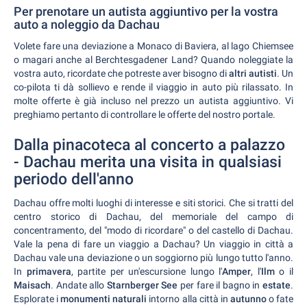
Per prenotare un autista aggiuntivo per la vostra
auto a noleggio da Dachau
Volete fare una deviazione a Monaco di Baviera, al lago Chiemsee
o magari anche al Berchtesgadener Land? Quando noleggiate la
vostra auto, ricordate che potreste aver bisogno di
altri autisti
. Un
co-pilota ti dà sollievo e rende il viaggio in auto più rilassato. In
molte offerte è già incluso nel prezzo un autista aggiuntivo. Vi
preghiamo pertanto di controllare le offerte del nostro portale.
Dalla pinacoteca al concerto a palazzo
- Dachau merita una visita in qualsiasi
periodo dell'anno
Dachau offre molti luoghi di interesse e siti storici. Che si tratti del
centro storico di Dachau, del memoriale del campo di
concentramento, del "modo di ricordare" o del castello di Dachau.
Vale la pena di fare un viaggio a Dachau? Un viaggio in città a
Dachau vale una deviazione o un soggiorno più lungo tutto l'anno.
In
primavera
, partite per un'escursione lungo l'
Amper
, l'
Ilm
o il
Maisach
. Andate allo
Starnberger See
per fare il bagno in
estate
.
Esplorate i
monumenti naturali
intorno alla città in
autunno
o fate