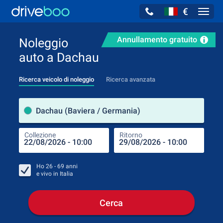
€
Navig
Annullamento gratuito
Noleggio
auto a Dachau
Ricerca veicolo di noleggio
Ricerca avanzata
Luog
Dachau (Baviera / Germania)
Collezione
Ritorno
Luog
Coll
Ho
26 - 69
anni
e vivo in
Italia
Cerca