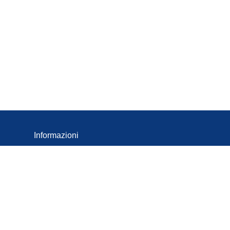
Informazioni
Cookies
Termini e Condizioni
Protezione deidati
Informazioni Legali
Dichiarazione sull'accessibilità