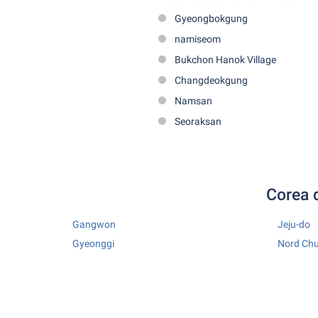
Gyeongbokgung
namiseom
Bukchon Hanok Village
Changdeokgung
Namsan
Seoraksan
Corea d
Gangwon
Jeju-do
Gyeonggi
Nord Ch