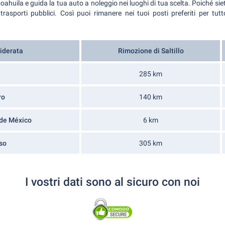
Coahuila e guida la tua auto a noleggio nei luoghi di tua scelta. Poiché sie
rasporti pubblici. Così puoi rimanere nei tuoi posti preferiti per tu
iderata
Rimozione di Saltillo
285 km
ro
140 km
de México
6 km
so
305 km
I vostri dati sono al sicuro con noi