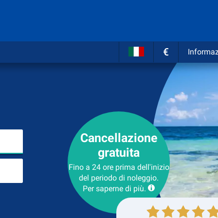
€
Informaz
Cancellazione
Inserire il luogo del noleggio
gratuita
Luogo di ritorno
Fino a 24 ore prima dell'inizio
del periodo di noleggio.
Per saperne di più.
Collezione
Ritorno