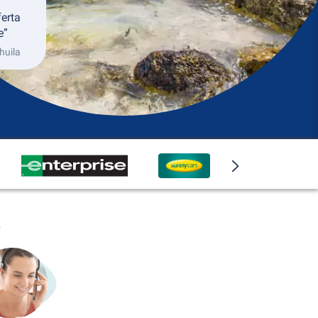
ferta
e”
huila
o