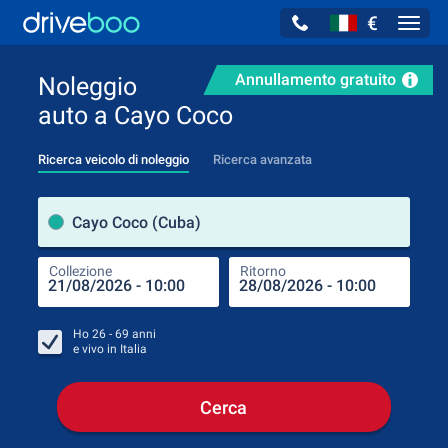
€
Navig
Annullamento gratuito
Noleggio
auto a Cayo Coco
Ricerca veicolo di noleggio
Ricerca avanzata
Luog
Cayo Coco (Cuba)
Collezione
Ritorno
Luog
Coll
Ho
26 - 69
anni
e vivo in
Italia
Cerca