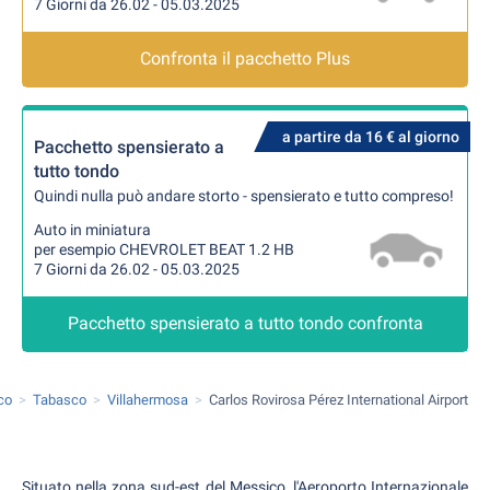
7 Giorni da 26.02 - 05.03.2025
Confronta il pacchetto Plus
a partire da 16 € al giorno
Pacchetto spensierato a
tutto tondo
Quindi nulla può andare storto - spensierato e tutto compreso!
Auto in miniatura
per esempio CHEVROLET BEAT 1.2 HB
7 Giorni da 26.02 - 05.03.2025
Pacchetto spensierato a tutto tondo confronta
co
Tabasco
Villahermosa
Carlos Rovirosa Pérez International Airport
Situato nella zona sud-est del Messico, l'Aeroporto Internazionale