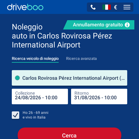
€
Navig
Annullamento gratuito
Noleggio
auto in Carlos Rovirosa Pérez
International Airport
Ricerca veicolo di noleggio
Ricerca avanzata
Luog
Carlos Rovirosa Pérez International Airport (Tabasco / Messico)
Collezione
Ritorno
Luog
Coll
Ho
26 - 69
anni
e vivo in
Italia
Cerca