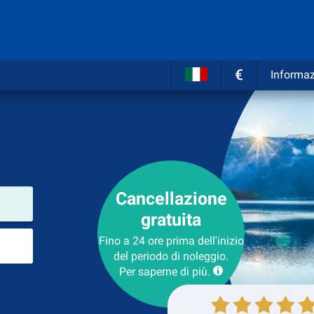
€
Informaz
Cancellazione
Luogo del noleggio
gratuita
Luogo di ritorno
Fino a 24 ore prima dell'inizio
del periodo di noleggio.
Per saperne di più.
Collezione
Ritorno