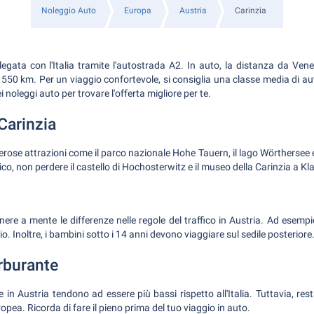
Noleggio Auto
Europa
Austria
Carinzia
legata con l'Italia tramite l'autostrada A2. In auto, la distanza da Vene
 550 km. Per un viaggio confortevole, si consiglia una classe media di au
i noleggi auto per trovare l'offerta migliore per te.
 Carinzia
rose attrazioni come il parco nazionale Hohe Tauern, il lago Wörthersee e 
ico, non perdere il castello di Hochosterwitz e il museo della Carinzia a Kl
ere a mente le differenze nelle regole del traffico in Austria. Ad esempio,
o. Inoltre, i bambini sotto i 14 anni devono viaggiare sul sedile posteriore
rburante
e in Austria tendono ad essere più bassi rispetto all'Italia. Tuttavia, res
opea. Ricorda di fare il pieno prima del tuo viaggio in auto.