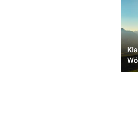
Kl
Wö