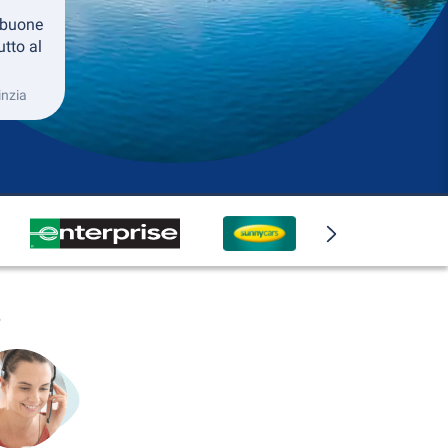
 buone
utto al
inzia
o