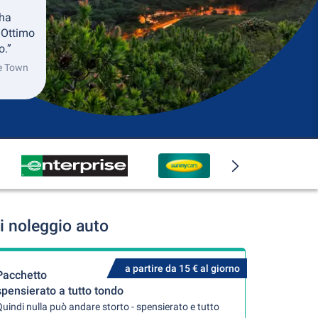
 ha
 Ottimo
o.”
pe Town
i noleggio auto
a partire da 15 € al giorno
Pacchetto
spensierato a tutto tondo
uindi nulla può andare storto - spensierato e tutto