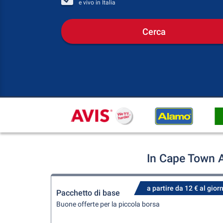
e vivo in
Italia
Cerca
In Cape Town A
a partire da 12 € al gior
Pacchetto di base
Buone offerte per la piccola borsa