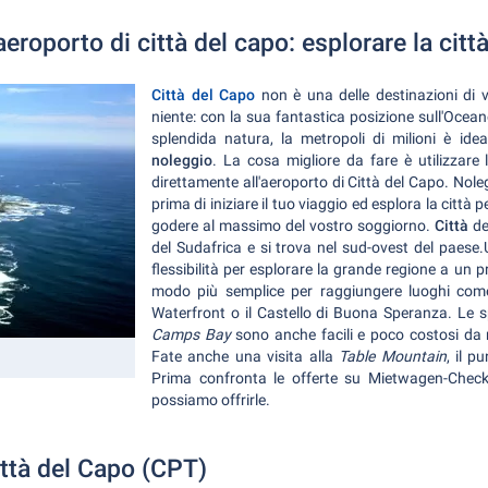
eroporto di città del capo: esplorare la citt
Città del Capo
non è una delle destinazioni di 
niente: con la sua fantastica posizione sull'Ocean
splendida natura, la metropoli di milioni è id
noleggio
.
La cosa migliore da fare è utilizzare 
direttamente all'aeroporto di Città del Capo. Nol
prima di iniziare il tuo viaggio ed esplora la citt
godere al massimo del vostro soggiorno.
Città
de
del Sudafrica e si trova nel sud-ovest del paese.
flessibilità per esplorare la grande regione a un 
modo più semplice per raggiungere luoghi come 
Waterfront o il Castello di Buona Speranza.
Le s
Camps Bay
sono anche facili e poco costosi da 
Fate anche una visita alla
Table Mountain
, il p
Prima confronta le offerte su Mietwagen-Check.
possiamo offrirle.
ittà del Capo (CPT)