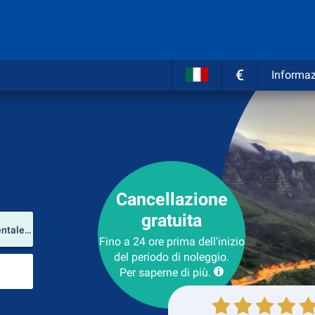
€
Informaz
Cancellazione
gratuita
Luogo del noleggio
Cape Town Airport (Provincia del Capo Occidentale / Sudafrica)
Fino a 24 ore prima dell'inizio
del periodo di noleggio.
Luogo di ritorno
Per saperne di più.
Collezione
Ritorno