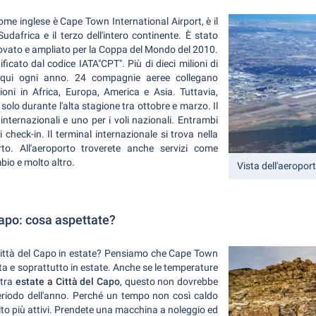
nome inglese è Cape Town International Airport, è il
dafrica e il terzo dell'intero continente. È stato
ovato e ampliato per la Coppa del Mondo del 2010.
ficato dal codice IATA"CPT". Più di dieci milioni di
o qui ogni anno.
24 compagnie aeree collegano
oni in Africa, Europa, America e Asia. Tuttavia,
i solo durante l'alta stagione tra ottobre e marzo. Il
internazionali e uno per i voli nazionali. Entrambi
 check-in. Il terminal internazionale si trova nella
orto. All'aeroporto troverete anche servizi come
mbio e molto altro.
Vista dell'aeroport
Capo: cosa aspettate?
Città del Capo in estate? Pensiamo che Cape Town
ta e soprattutto in estate. Anche se le temperature
stra
estate a Città del Capo
, questo non dovrebbe
eriodo dell'anno. Perché un tempo non così caldo
lto più attivi. Prendete una macchina a noleggio ed