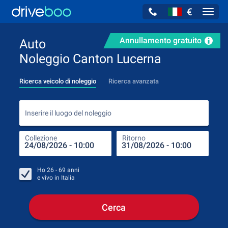
€
Navig
Annullamento gratuito
Auto
Noleggio Canton Lucerna
Ricerca veicolo di noleggio
Ricerca avanzata
Inse
Inserire il luogo del noleggio
Collezione
Ritorno
Luog
Coll
Ho
26 - 69
anni
e vivo in
Italia
Cerca