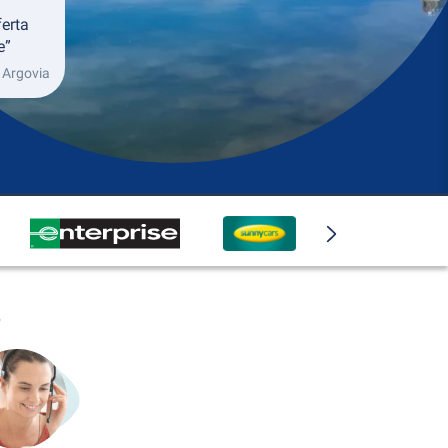
ferta
e”
 Argovia
o