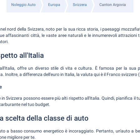
Noleggio Auto
Europa
Svizzera
Canton Argovia
el nord della Svizzera, noto per la sua ricca storia, i paesaggi mozzafiat
 affascinanti città, le vaste aree naturali e le innumerevoli attrazioni tu
tori.
petto all'Italia
all'Italia, offre un diverso stile di vita e cultura. È famosa per la sua p
. Inoltre, a differenza dell'euro in Italia, la valuta qui è il Franco svizzero
e
 in Svizzera possono essere più alti rispetto all'Italia. Quindi, pianifica il t
 carburante nel tuo budget.
la scelta della classe di auto
 auto a basso consumo energetico è incoraggiato. Pertanto, un'auto a be
one migliore per te.