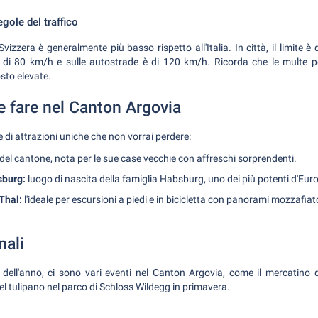
egole del traffico
n Svizzera è generalmente più basso rispetto all'Italia. In città, il limite
 di 80 km/h e sulle autostrade è di 120 km/h. Ricorda che le multe pe
sto elevate.
e fare nel Canton Argovia
e di attrazioni uniche che non vorrai perdere:
 del cantone, nota per le sue case vecchie con affreschi sorprendenti.
sburg:
luogo di nascita della famiglia Habsburg, uno dei più potenti d'Eu
Thal:
l'ideale per escursioni a piedi e in bicicletta con panorami mozzafia
nali
dell'anno, ci sono vari eventi nel Canton Argovia, come il mercatino 
del tulipano nel parco di Schloss Wildegg in primavera.