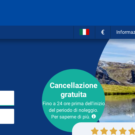
€
Informaz
Cancellazione
gratuita
Inserire il luogo del noleggio
Fino a 24 ore prima dell'inizio
del periodo di noleggio.
Luogo di ritorno
Per saperne di più.
Collezione
Ritorno