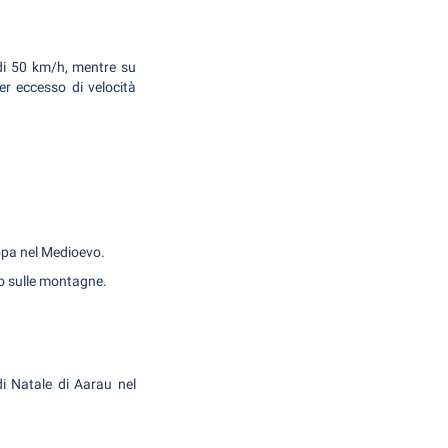
 è di 50 km/h, mentre su
r eccesso di velocità
ropa nel Medioevo.
to sulle montagne.
di Natale di Aarau nel