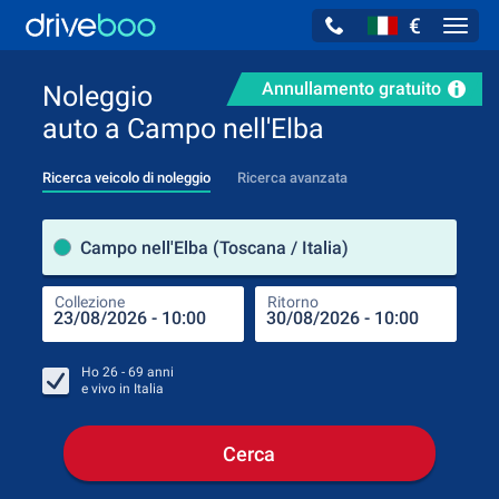
€
Navig
Annullamento gratuito
Noleggio
auto a Campo nell'Elba
Ricerca veicolo di noleggio
Ricerca avanzata
Luog
Campo nell'Elba (Toscana / Italia)
Collezione
Ritorno
Luog
Coll
Ho
26 - 69
anni
e vivo in
Italia
Cerca