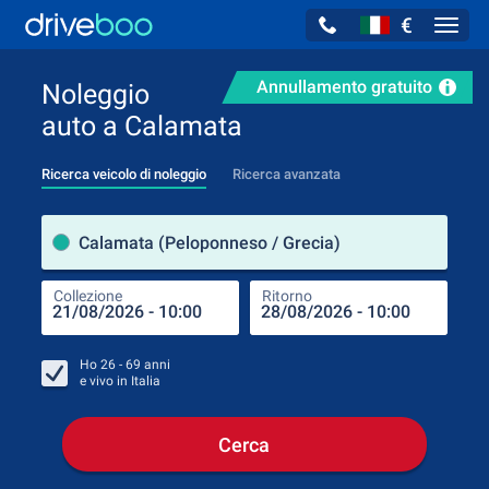
€
Navig
Annullamento gratuito
Noleggio
auto a Calamata
Ricerca veicolo di noleggio
Ricerca avanzata
Luog
Calamata (Peloponneso / Grecia)
Collezione
Ritorno
Luog
Coll
Ho
26 - 69
anni
e vivo in
Italia
Cerca