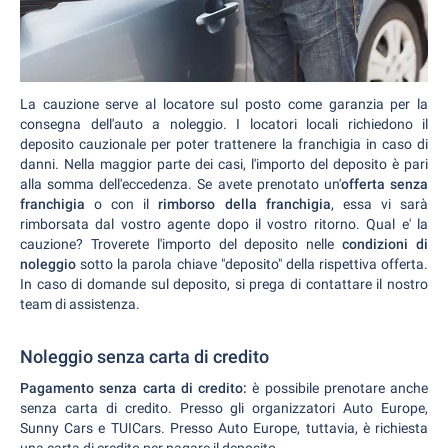
La cauzione serve al locatore sul posto come garanzia per la
consegna dell'auto a noleggio. I locatori locali richiedono il
deposito cauzionale per poter trattenere la franchigia in caso di
danni. Nella maggior parte dei casi, l'importo del deposito è pari
alla somma dell'eccedenza. Se avete prenotato un'
offerta senza
franchigia
o con il
rimborso della franchigia
, essa vi sarà
rimborsata dal vostro agente dopo il vostro ritorno. Qual e' la
cauzione? Troverete l'importo del deposito nelle
condizioni di
noleggio
sotto la parola chiave "deposito" della rispettiva offerta.
In caso di domande sul deposito, si prega di contattare il nostro
team di assistenza.
Noleggio senza carta di credito
Pagamento senza carta di credito:
è possibile prenotare anche
senza carta di credito. Presso gli organizzatori Auto Europe,
Sunny Cars e TUICars. Presso Auto Europe, tuttavia, è richiesta
una carta di credito per pagare il deposito.