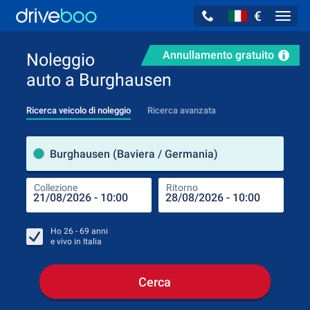
€
Navig
Annullamento gratuito
Noleggio
auto a Burghausen
Ricerca veicolo di noleggio
Ricerca avanzata
Luog
Burghausen (Baviera / Germania)
Collezione
Ritorno
Luog
Coll
Ho
26 - 69
anni
e vivo in
Italia
Cerca