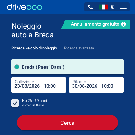
€
Navig
Annullamento gratuito
Noleggio
auto a Breda
Ricerca veicolo di noleggio
Ricerca avanzata
Luog
Breda (Paesi Bassi)
Collezione
Ritorno
Luog
Coll
Ho
26 - 69
anni
e vivo in
Italia
Cerca