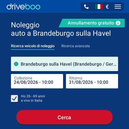
€
Navig
Annullamento gratuito
Noleggio
auto a Brandeburgo sulla Havel
Ricerca veicolo di noleggio
Ricerca avanzata
Luog
Brandeburgo sulla Havel (Brandeburgo / Germania)
Collezione
Ritorno
Luog
Coll
Ho
26 - 69
anni
e vivo in
Italia
Cerca