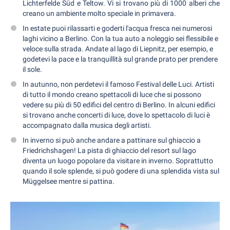
Lichterfelde Süd e Teltow. Vi si trovano più di 1000 alberi che
creano un ambiente molto speciale in primavera.
In estate puoi rilassarti e goderti l'acqua fresca nei numerosi
laghi vicino a Berlino. Con la tua auto a noleggio sei flessibile e
veloce sulla strada. Andate al lago di Liepnitz, per esempio, e
godetevi la pace e la tranquillità sul grande prato per prendere
il sole.
In autunno, non perdetevi il famoso Festival delle Luci. Artisti
di tutto il mondo creano spettacoli di luce che si possono
vedere su più di 50 edifici del centro di Berlino. In alcuni edifici
si trovano anche concerti di luce, dove lo spettacolo di luci è
accompagnato dalla musica degli artisti.
In inverno si può anche andare a pattinare sul ghiaccio a
Friedrichshagen! La pista di ghiaccio del resort sul lago
diventa un luogo popolare da visitare in inverno. Soprattutto
quando il sole splende, si può godere di una splendida vista sul
Müggelsee mentre si pattina.