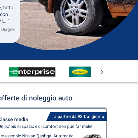
 tutto
 con
....”
se Diagne
fferte di noleggio auto
a partire da 93 € al giorno
Classe media
n po' più di spazio e di comfort non può far male!
per esempio Nissan Qashqai Automatic