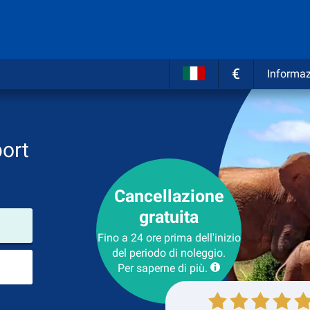
€
Informaz
port
Cancellazione
gratuita
Luogo del noleggio
Fino a 24 ore prima dell'inizio
del periodo di noleggio.
Luogo di ritorno
Per saperne di più.
Collezione
Ritorno