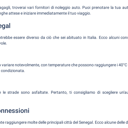
bagagli, troverai vari fornitori di noleggio auto. Puoi prenotare la tua au
unghe attese e iniziare immediatamente il tuo viaggio.
egal
trebbe essere diverso da ciò che sei abituato in Italia. Ecco alcuni cons
vole.
uò variare notevolmente, con temperature che possono raggiungere i 40°C i
a condizionata.
e le strade sono asfaltate. Pertanto, ti consigliamo di scegliere un'a
onnessioni
te raggiungere molte delle principali città del Senegal. Ecco alcune delle 