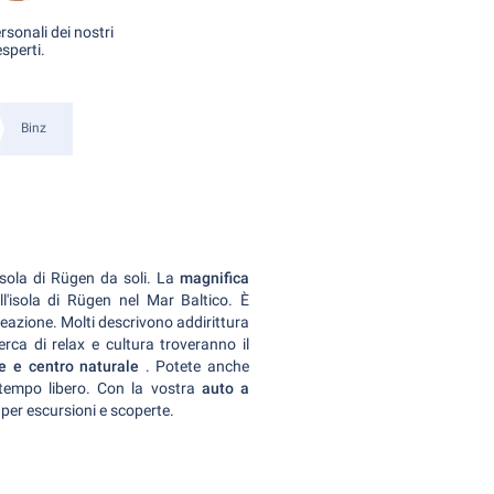
rsonali dei nostri
esperti.
Binz
'isola di Rügen da soli. La
magnifica
ll'isola di Rügen nel Mar Baltico. È
eazione. Molti descrivono addirittura
 cerca di relax e cultura troveranno il
e e centro naturale
. Potete anche
 tempo libero. Con la vostra
auto a
à per escursioni e scoperte.