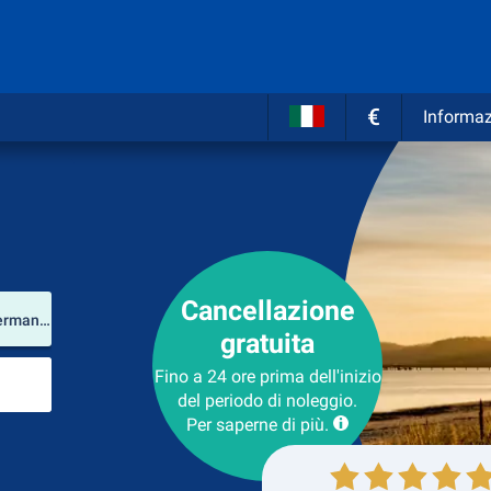
€
Informaz
Cancellazione
Luogo del noleggio
Binz (Meclemburgo-Pomerania Anteriore / Germania)
gratuita
Luogo di ritorno
Fino a 24 ore prima dell'inizio
del periodo di noleggio.
Per saperne di più.
Collezione
Ritorno