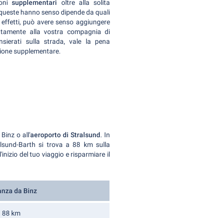
ioni
supplementari
oltre alla solita
 queste hanno senso dipende da quali
n effetti, può avere senso aggiungere
ettamente alla vostra compagnia di
sierati sulla strada, vale la pena
azione supplementare.
Binz o all'
aeroporto di Stralsund
. In
alsund-Barth si trova a 88 km sulla
inizio del tuo viaggio e risparmiare il
anza da Binz
88 km