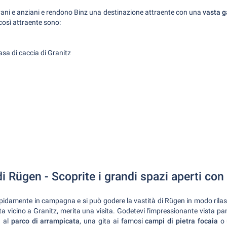
vani e anziani e rendono Binz una destinazione attraente con una
vasta g
così attraente sono:
casa di caccia di Granitz
 di Rügen - Scoprite i grandi spazi aperti con
pidamente in campagna e si può godere la vastità di Rügen in modo rilass
ta vicino a Granitz, merita una visita. Godetevi l'impressionante vista p
a al
parco di arrampicata
, una gita ai famosi
campi di pietra focaia
o 