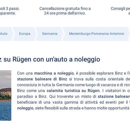
oli 3 passi.
Cancellazione gratuita fino a
Consigli pe
sparente.
24 ore prima dell'arrivo.
 Auto
Europa
Germania
Meclemburgo-Pomerania Anteriore
 su Rügen con un'auto a noleggio
Con una
macchina a noleggio
, è possibile esplorare Binz e l
stazione balneare di Binz
si trova sulla costa orientale de
conosciuta in tutta la Germania come luogo di vacanza e di ricr
Binz come una
calamita turistica su Rügen
. I visitatori in
paradiso a Binz. Qui troverete un misto di
stazione balnear
beneficiare di una vasta gamma di attività ed eventi per il
noleggio
, siete flessibili sulla strada e hanno molte opportunit