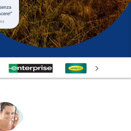
 senza
cere!”
inz
o