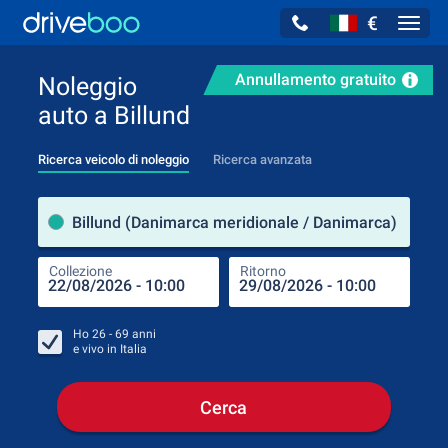
€
Navig
Annullamento gratuito
Noleggio
auto a Billund
Ricerca veicolo di noleggio
Ricerca avanzata
Luog
Billund (Danimarca meridionale / Danimarca)
Collezione
Ritorno
Luog
Coll
Ho
26 - 69
anni
e vivo in
Italia
Cerca