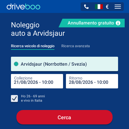
€
Navig
Annullamento gratuito
Noleggio
auto a Arvidsjaur
Ricerca veicolo di noleggio
Ricerca avanzata
Luog
Arvidsjaur (Norrbotten / Svezia)
Collezione
Ritorno
Luog
Coll
Ho
26 - 69
anni
e vivo in
Italia
Cerca