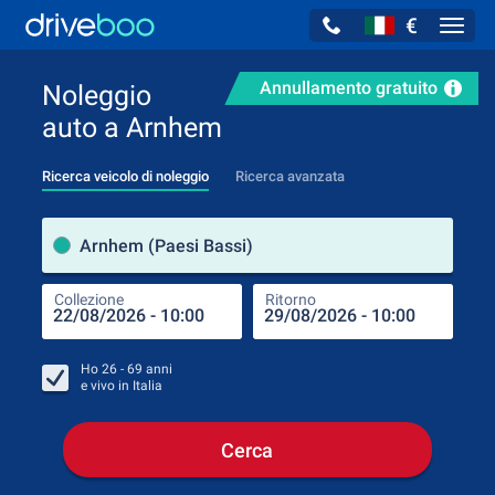
€
Navig
Annullamento gratuito
Noleggio
auto a Arnhem
Ricerca veicolo di noleggio
Ricerca avanzata
Luog
Arnhem (Paesi Bassi)
Collezione
Ritorno
Luog
Coll
Ho
26 - 69
anni
e vivo in
Italia
Cerca