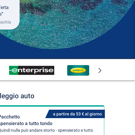
ferta
e”
machia
leggio auto
a partire da 53 € al giorno
Pacchetto
spensierato a tutto tondo
uindi nulla può andare storto - spensierato e tutto