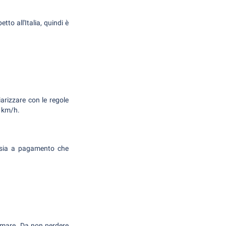
to all'Italia, quindi è
arizzare con le regole
0 km/h.
, sia a pagamento che
 mare. Da non perdere