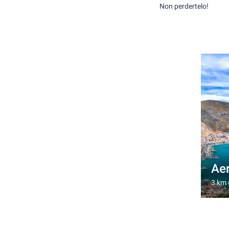
Non perdertelo!
Aer
3 km 