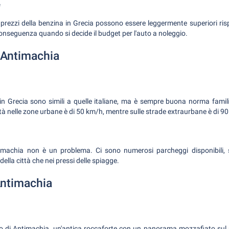
e
prezzi della benzina in Grecia possono essere leggermente superiori rispet
conseguenza quando si decide il budget per l'auto a noleggio.
 Antimachia
o in Grecia sono simili a quelle italiane, ma è sempre buona norma famili
locità nelle zone urbane è di 50 km/h, mentre sulle strade extraurbane è di 9
imachia non è un problema. Ci sono numerosi parcheggi disponibili
 della città che nei pressi delle spiagge.
ntimachia
llo di Antimachia, un'antica roccaforte con un panorama mozzafiato sul