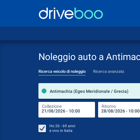
Noleggio auto a Antima
Ricerca veicolo di noleggio
Ricerca avanzata
Antimachia (Egeo Meridionale / Grecia)
Collezione
Ritorno
Ho
26 - 69
anni
e vivo in
Italia