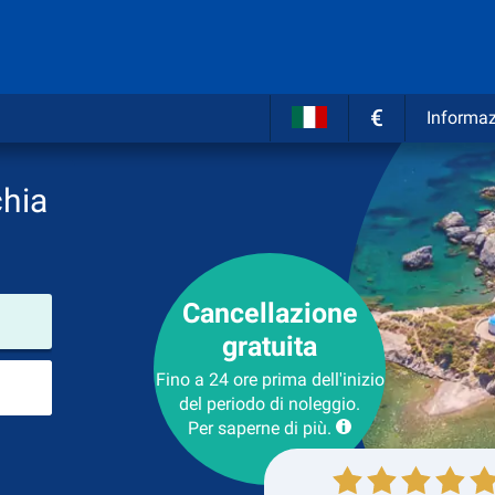
€
Informaz
chia
Cancellazione
Luogo del noleggio
gratuita
Luogo di ritorno
Fino a 24 ore prima dell'inizio
del periodo di noleggio.
Per saperne di più.
Collezione
Ritorno