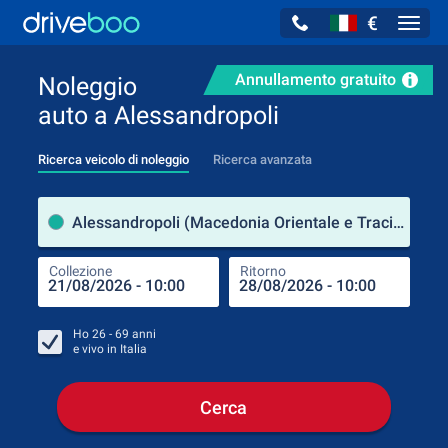
€
Navig
Annullamento gratuito
Noleggio
auto a Alessandropoli
Ricerca veicolo di noleggio
Ricerca avanzata
Luog
Alessandropoli (Macedonia Orientale e Tracia / Grecia)
Collezione
Ritorno
Luog
Coll
Ho
26 - 69
anni
e vivo in
Italia
Cerca