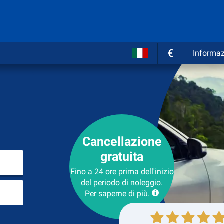
€
Informaz
Cancellazione
gratuita
Inserire il luogo del noleggio
Fino a 24 ore prima dell'inizio
del periodo di noleggio.
Luogo di ritorno
Per saperne di più.
Collezione
Ritorno