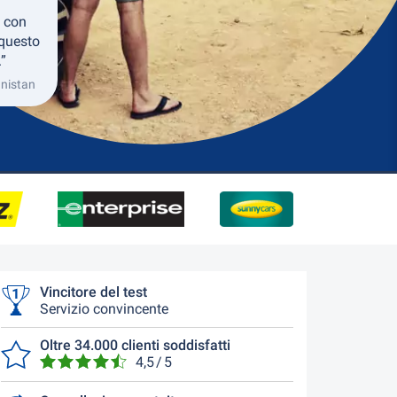
 con
 questo
.”
anistan
Vincitore del test
Servizio convincente
Oltre 34.000 clienti soddisfatti
4,5 / 5