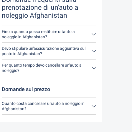
prenotazione di un'auto a
noleggio Afghanistan
Fino a quando posso restituire un'auto a
noleggio in Afghanistan?
In linea di principio, potete restituire l'auto a
noleggio in qualsiasi momento della giornata.
Devo stipulare un'assicurazione aggiuntiva sul
L'unica cosa importante è che non restituiate
posto in Afghanistan?
l'auto a noleggio più tardi di quanto indicato al
È meglio prenotare l'assicurazione completa
momento della prenotazione.
senza franchigia tramite noi. In questo modo non
Per quanto tempo devo cancellare un'auto a
dovrete stipulare alcuna assicurazione aggiuntiva
noleggio?
in loco.
Avete a disposizione fino a 24 ore prima del
noleggio, entro l'orario di apertura del Driveboo,
per annullare.
Domande sul prezzo
Quanto costa cancellare un'auto a noleggio in
Afghanistan?
Fino a 24 ore prima del noleggio, la cancellazione
durante l'orario di apertura di Driveboo non costa
nulla.