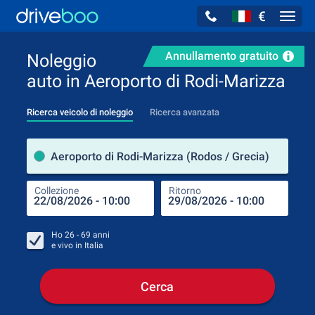
€
Navig
Annullamento gratuito
Noleggio
auto in Aeroporto di Rodi-Marizza
Ricerca veicolo di noleggio
Ricerca avanzata
Luog
Aeroporto di Rodi-Marizza (Rodos / Grecia)
Collezione
Ritorno
Luog
Coll
Ho
26 - 69
anni
e vivo in
Italia
Cerca