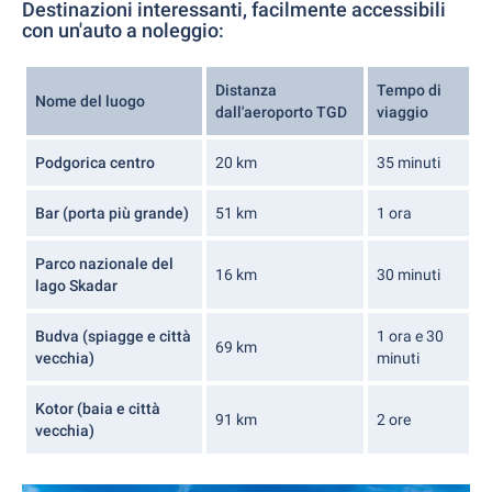
Destinazioni interessanti, facilmente accessibili
con un'auto a noleggio:
Distanza
Tempo di
Nome del luogo
dall'aeroporto TGD
viaggio
Podgorica centro
20 km
35 minuti
Bar (porta più grande)
51 km
1 ora
Parco nazionale del
16 km
30 minuti
lago Skadar
Budva (spiagge e città
1 ora e 30
69 km
vecchia)
minuti
Kotor (baia e città
91 km
2 ore
vecchia)