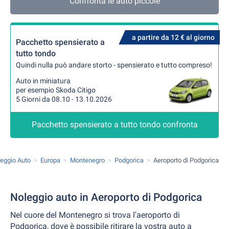
Confronta le auto piccole
a partire da 12 € al giorno
Pacchetto spensierato a
tutto tondo
Quindi nulla può andare storto - spensierato e tutto compreso!
Auto in miniatura
per esempio Skoda Citigo
5 Giorni da 08.10 - 13.10.2026
Pacchetto spensierato a tutto tondo confronta
eggio Auto
Europa
Montenegro
Podgorica
Aeroporto di Podgorica
Noleggio auto in Aeroporto di Podgorica
Nel cuore del Montenegro si trova l'aeroporto di
Podgorica, dove è possibile ritirare la vostra auto a