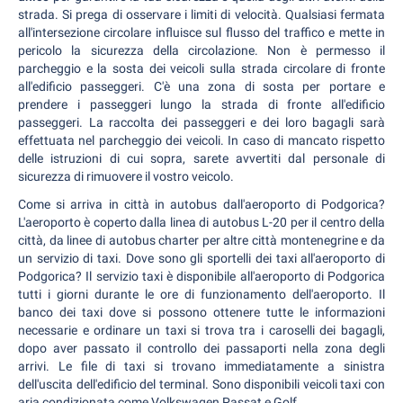
strada. Si prega di osservare i limiti di velocità. Qualsiasi fermata
all'intersezione circolare influisce sul flusso del traffico e mette in
pericolo la sicurezza della circolazione. Non è permesso il
parcheggio e la sosta dei veicoli sulla strada circolare di fronte
all'edificio passeggeri. C'è una zona di sosta per portare e
prendere i passeggeri lungo la strada di fronte all'edificio
passeggeri. La raccolta dei passeggeri e dei loro bagagli sarà
effettuata nel parcheggio dei veicoli. In caso di mancato rispetto
delle istruzioni di cui sopra, sarete avvertiti dal personale di
sicurezza di rimuovere il vostro veicolo.
Come si arriva in città in autobus dall'aeroporto di Podgorica?
L'aeroporto è coperto dalla linea di autobus L-20 per il centro della
città, da linee di autobus charter per altre città montenegrine e da
un servizio di taxi. Dove sono gli sportelli dei taxi all'aeroporto di
Podgorica? Il servizio taxi è disponibile all'aeroporto di Podgorica
tutti i giorni durante le ore di funzionamento dell'aeroporto. Il
banco dei taxi dove si possono ottenere tutte le informazioni
necessarie e ordinare un taxi si trova tra i caroselli dei bagagli,
dopo aver passato il controllo dei passaporti nella zona degli
arrivi. Le file di taxi si trovano immediatamente a sinistra
dell'uscita dell'edificio del terminal. Sono disponibili veicoli taxi con
aria condizionata come Volkswagen Passat e Golf.