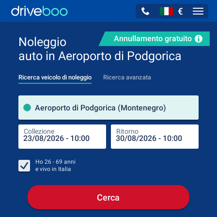
€
Navig
Annullamento gratuito
Noleggio
auto in Aeroporto di Podgorica
Ricerca veicolo di noleggio
Ricerca avanzata
Luog
Aeroporto di Podgorica (Montenegro)
Collezione
Ritorno
Luog
Coll
Ho
26 - 69
anni
e vivo in
Italia
Cerca