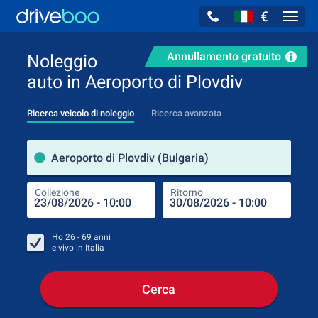
€
Navig
Annullamento gratuito
Noleggio
auto in Aeroporto di Plovdiv
Ricerca veicolo di noleggio
Ricerca avanzata
Luog
Aeroporto di Plovdiv (Bulgaria)
Collezione
Ritorno
Luog
Coll
Ho
26 - 69
anni
e vivo in
Italia
Cerca