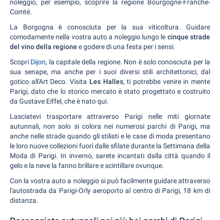
noleggio, per esempio, scoprire la regione Bourgogne-Franche-
Comté.
La Borgogna è conosciuta per la sua viticoltura. Guidare
comodamente nella vostra auto a noleggio lungo le
cinque strade
del vino della regione
e godere di una festa per i sensi.
Scopri
Dijon
, la capitale della regione. Non è solo conosciuta per la
sua senape, ma anche per i suoi diversi stili architettonici, dal
gotico all'Art Deco. Visita
Les Halles
, ti potrebbe venire in mente
Parigi, dato che lo storico mercato è stato progettato e costruito
da Gustave Eiffel, che è nato qui.
Lasciatevi trasportare attraverso Parigi nelle miti giornate
autunnali, non solo si colora nei numerosi parchi di Parigi, ma
anche nelle strade quando gli stilisti e le case di moda presentano
le loro nuove collezioni fuori dalle sfilate durante la Settimana della
Moda di Parigi. In inverno, sarete incantati dalla città quando il
gelo e la neve la fanno brillare e scintillare ovunque.
Con la vostra auto a noleggio si può facilmente guidare attraverso
l'autostrada da Parigi-Orly aeroporto al centro di Parigi, 18 km di
distanza.