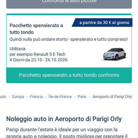
Confronta le auto piccole
a partire da 30 € al giorno
Pacchetto spensierato a
tutto tondo
Quindi nulla può andare storto - spensierato e tutto compreso!
Utilitaria
per esempio Renault 5 E-Tech
4 Giorni da 23.10 - 26.10.2026
Pacchetto spensierato a tutto tondo confronta
Auto
Europa
Francia
Île-de-France
Paris
Aeroporto di Parigi Orly
Noleggio auto in Aeroporto di Parigi Orly
Parigi durante l'estate è ideale per un viaggio con la
propria auto a noleggio. Il posto migliore per prenotare il