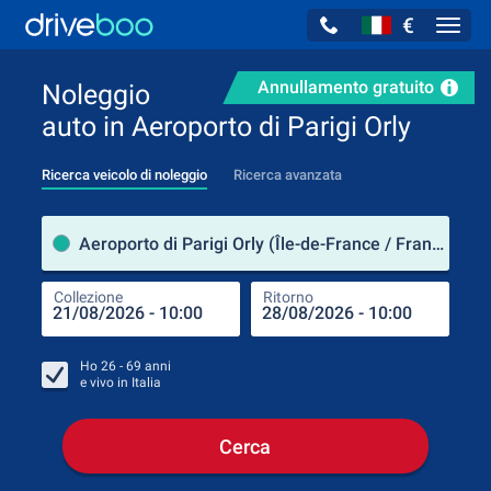
€
Navig
Annullamento gratuito
Noleggio
auto in Aeroporto di Parigi Orly
Ricerca veicolo di noleggio
Ricerca avanzata
Luog
Aeroporto di Parigi Orly (Île-de-France / Francia)
Collezione
Ritorno
Luog
Coll
Ho
26 - 69
anni
e vivo in
Italia
Cerca