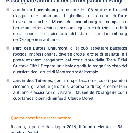
Passeggiate autunnali nei più bei parchi di Parigi
Jardin du Luxembourg
, ammirate le 106 statue e i giochi
d'acqua che adornano il giardino, gli amanti dell'arte
troveranno anche il
Musée du Luxembourg
nel complesso.
Come un bel souvenir si possono acquistare i deliziosi prodotti
della scuola di apicoltura del Jardin de Luxembourg
nell'Orangerie in autunno.
Parc des Buttes Chaumont,
ci si può aspettare paesaggi
rocciosi impressionanti, diverse grotte, grotte di stalattiti e il
ponte sospeso progettato dal costruttore della Torre Eiffel
Gustave Eiffel. Prepara un picnic e goditi la magnifica vista del
quartiere degli artisti di Montmartre dal tempio.
Jardin des Tuileries
, goditi lo spettacolo dei colori quando i
sicomori, gli abeti e gli olmi si adornano di foglie colorate in
autunno e assicurati di visitare il
Musée de l'Orangerie
con i
suoi famosi dipinti di ninfee di Claude Monet.
Questo dovrebbe essere notato:
Ricorda, a partire da giugno 2019, il fumo è vietato in 53
parchi di Parigi