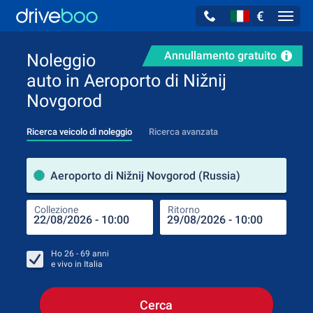
€
Navig
Annullamento gratuito
Noleggio
auto in Aeroporto di Nižnij
Novgorod
Ricerca veicolo di noleggio
Ricerca avanzata
Luog
Aeroporto di Nižnij Novgorod (Russia)
Collezione
Ritorno
Luog
Coll
Ho
26 - 69
anni
e vivo in
Italia
Cerca