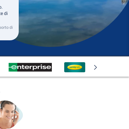
o.
e di
porto di
o