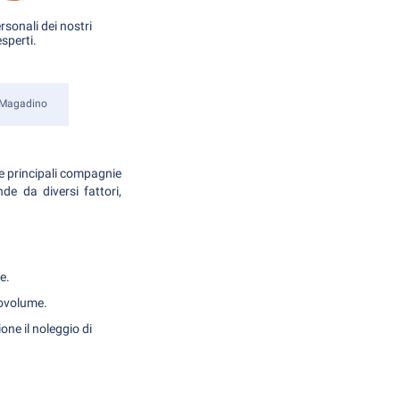
rsonali dei nostri
esperti.
 Magadino
le principali compagnie
de da diversi fattori,
e.
novolume.
one il noleggio di