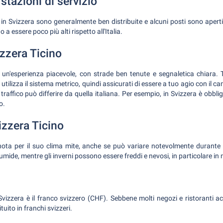
stazioni di servizio
o in Svizzera sono generalmente ben distribuite e alcuni posti sono aperti
a essere poco più alti rispetto all'Italia.
zzera Ticino
 un'esperienza piacevole, con strade ben tenute e segnaletica chiara. 
utilizza il sistema metrico, quindi assicurati di essere a tuo agio con il c
raffico può differire da quella italiana. Per esempio, in Svizzera è obblig
o.
vizzera Ticino
nota per il suo clima mite, anche se può variare notevolmente durante 
mide, mentre gli inverni possono essere freddi e nevosi, in particolare i
 Svizzera è il franco svizzero (CHF). Sebbene molti negozi e ristoranti acc
tuito in franchi svizzeri.