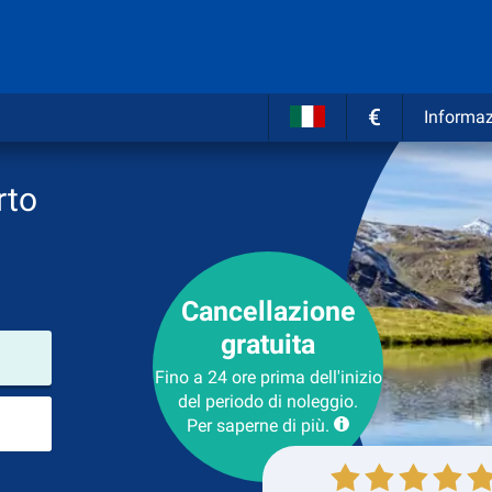
€
Informaz
rto
Cancellazione
gratuita
Luogo del noleggio
Fino a 24 ore prima dell'inizio
del periodo di noleggio.
Luogo di ritorno
Per saperne di più.
Collezione
Ritorno