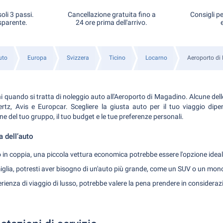
oli 3 passi.
Cancellazione gratuita fino a
Consigli pe
sparente.
24 ore prima dell'arrivo.
uto
Europa
Svizzera
Ticino
Locarno
Aeroporto di
i quando si tratta di noleggio auto all'Aeroporto di Magadino. Alcune del
rtz, Avis e Europcar. Scegliere la giusta auto per il tuo viaggio dipen
 del tuo gruppo, il tuo budget e le tue preferenze personali.
a dell’auto
o in coppia, una piccola vettura economica potrebbe essere l'opzione ideal
iglia, potresti aver bisogno di un'auto più grande, come un SUV o un mo
erienza di viaggio di lusso, potrebbe valere la pena prendere in considerazi