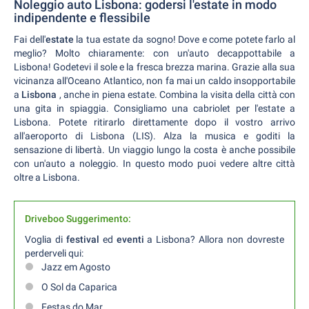
Noleggio auto Lisbona: godersi l'estate in modo
indipendente e flessibile
Fai dell'
estate
la tua estate da sogno! Dove e come potete farlo al
meglio? Molto chiaramente: con un'auto decappottabile a
Lisbona! Godetevi il sole e la fresca brezza marina. Grazie alla sua
vicinanza all'Oceano Atlantico, non fa mai un caldo insopportabile
a
Lisbona
, anche in piena estate. Combina la visita della città con
una gita in spiaggia. Consigliamo una cabriolet per l'estate a
Lisbona. Potete ritirarlo direttamente dopo il vostro arrivo
all'aeroporto di Lisbona (LIS). Alza la musica e goditi la
sensazione di libertà. Un viaggio lungo la costa è anche possibile
con un'auto a noleggio. In questo modo puoi vedere altre città
oltre a Lisbona.
Driveboo Suggerimento:
Voglia di
festival
ed
eventi
a Lisbona? Allora non dovreste
perderveli qui:
Jazz em Agosto
O Sol da Caparica
Festas do Mar