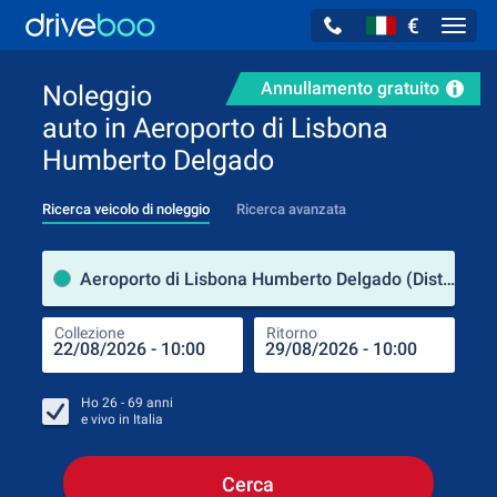
€
Navig
Annullamento gratuito
Noleggio
auto in Aeroporto di Lisbona
Humberto Delgado
Ricerca veicolo di noleggio
Ricerca avanzata
Luog
Aeroporto di Lisbona Humberto Delgado (Distretto di Lisbona / Portogallo)
Collezione
Ritorno
Luog
Coll
Ho
26 - 69
anni
e vivo in
Italia
Cerca