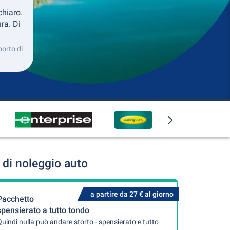
chiaro.
ra. Di
porto di
di noleggio auto
a partire da 27 € al giorno
Pacchetto
spensierato a tutto tondo
uindi nulla può andare storto - spensierato e tutto