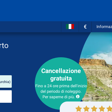
€
Informaz
rto
Cancellazione
gratuita
Luogo del noleggio
urchia)
Fino a 24 ore prima dell'inizio
del periodo di noleggio.
Luogo di ritorno
Per saperne di più.
Collezione
Ritorno