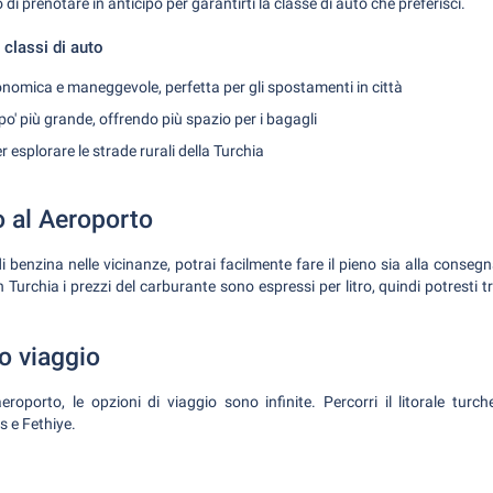
 di prenotare in anticipo per garantirti la classe di auto che preferisci.
classi di auto
nomica e maneggevole, perfetta per gli spostamenti in città
o' più grande, offrendo più spazio per i bagagli
r esplorare le strade rurali della Turchia
o al Aeroporto
i benzina nelle vicinanze, potrai facilmente fare il pieno sia alla consegna
n Turchia i prezzi del carburante sono espressi per litro, quindi potresti t
uo viaggio
eroporto, le opzioni di viaggio sono infinite. Percorri il litorale turc
s e Fethiye.