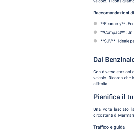
veicolo. Ti consigliamo
Raccomandazioni di 
**Economy** : Eco
**Compact** : Un p
**SUV** : Ideale pe
Dal Benzinai
Con diverse stazioni d
veicolo. Ricorda che i
all'Italia.
Pianifica il t
Una volta lasciato l'a
circostanti di Marmari
Traffico e guida