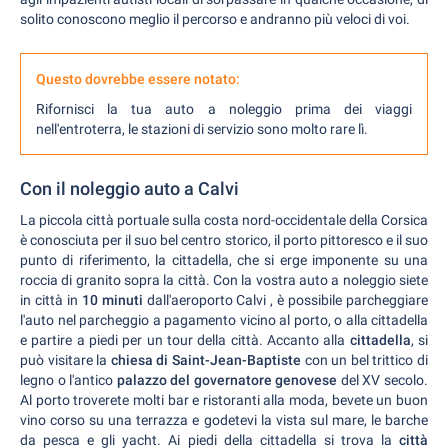
solito conoscono meglio il percorso e andranno più veloci di voi.
Questo dovrebbe essere notato:
Rifornisci la tua auto a noleggio prima dei viaggi
nell'entroterra, le stazioni di servizio sono molto rare lì.
Con il noleggio auto a Calvi
La piccola città portuale sulla costa nord-occidentale della Corsica
è conosciuta per il suo bel centro storico, il porto pittoresco e il suo
punto di riferimento, la cittadella, che si erge imponente su una
roccia di granito sopra la città. Con la vostra auto a noleggio siete
in città in
10 minuti
dall'aeroporto Calvi
, è possibile parcheggiare
l'auto nel parcheggio a pagamento vicino al porto, o alla cittadella
e partire a piedi per un tour della città. Accanto alla
cittadella
, si
può visitare la
chiesa di Saint-Jean-Baptiste
con un bel trittico di
legno o l'antico
palazzo del governatore genovese
del XV secolo.
Al porto troverete molti bar e ristoranti alla moda, bevete un buon
vino corso su una terrazza e godetevi la vista sul mare, le barche
da pesca e gli yacht. Ai piedi della cittadella si trova la
città