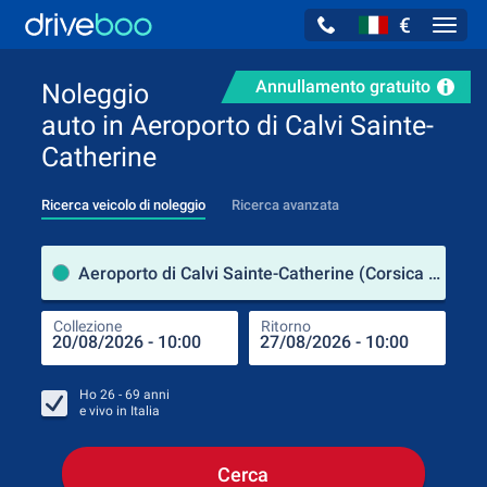
€
Navig
Annullamento gratuito
Noleggio
auto in Aeroporto di Calvi Sainte-
Catherine
Ricerca veicolo di noleggio
Ricerca avanzata
Luog
Aeroporto di Calvi Sainte-Catherine (Corsica / Francia)
Collezione
Ritorno
Luog
Coll
Ho
26 - 69
anni
e vivo in
Italia
Cerca