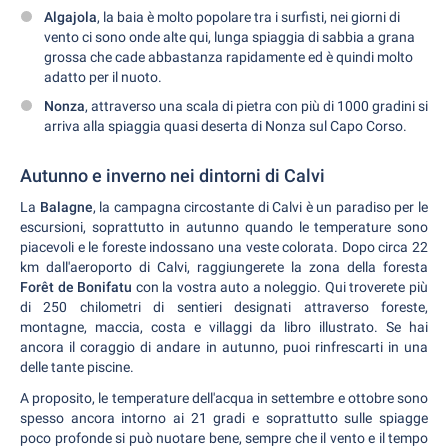
Algajola
, la baia è molto popolare tra i surfisti, nei giorni di
vento ci sono onde alte qui, lunga spiaggia di sabbia a grana
grossa che cade abbastanza rapidamente ed è quindi molto
adatto per il nuoto.
Nonza
, attraverso una scala di pietra con più di 1000 gradini si
arriva alla spiaggia quasi deserta di Nonza sul Capo Corso.
Autunno e inverno nei dintorni di Calvi
La
Balagne
, la campagna circostante di Calvi è un paradiso per le
escursioni, soprattutto in autunno quando le temperature sono
piacevoli e le foreste indossano una veste colorata. Dopo circa 22
km dall'aeroporto di Calvi, raggiungerete la zona della foresta
Forêt de Bonifatu
con la vostra auto a noleggio. Qui troverete più
di 250 chilometri di sentieri designati attraverso foreste,
montagne, maccia, costa e villaggi da libro illustrato. Se hai
ancora il coraggio di andare in autunno, puoi rinfrescarti in una
delle tante piscine.
A proposito, le temperature dell'acqua in settembre e ottobre sono
spesso ancora intorno ai 21 gradi e soprattutto sulle spiagge
poco profonde si può nuotare bene, sempre che il vento e il tempo