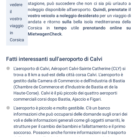
stagione, può succedere che non ci sia più un'auto a
vedere
noleggio disponibile all'aeroporto.
Quindi, prenotate il
il
vostro veicolo a noleggio desiderato
per un viaggio di
vostro
andata e ritorno
sulla
bella isola mediterranea della
viaggio
Corsica in
tempo
utile
prenotando online su
in
MietwagenCheck
.
Corsica
Fatti interessanti sull'aeroporto di Calvi
L'aeroporto di Calvi, Aéroport Calvi-Sainte Catherine (CLY) si
trova a 8 km a sud-est della città corsa Calvi. L'aeroporto è
gestito dalla Camera di Commercio e dell'Industria di Bastia
(Chambre de Commerce et d'Industrie de Bastia et de la
Haute-Corse). Calvi è il più piccolo dei quattro aeroporti
commerciali corsi dopo Bastia, Ajaccio e Figari.
L'aeroporto è piccolo e molto gestibile. C'è un banco
informazioni che può occuparsi delle domande sugli orari dei
voli e delle informazioni generali come gli oggetti smarriti, le
strutture per il cambio dei bambini e l'allattamento e il primo
soccorso. Possono anche fornire informazioni sul trasporto