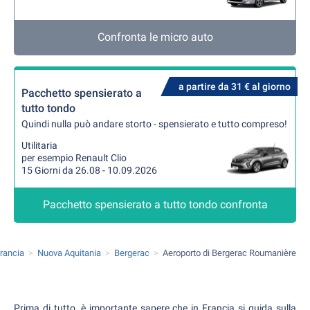
Confronta le micro auto
a partire da 31 € al giorno
Pacchetto spensierato a
tutto tondo
Quindi nulla può andare storto - spensierato e tutto compreso!
Utilitaria
per esempio Renault Clio
15 Giorni da 26.08 - 10.09.2026
Pacchetto spensierato a tutto tondo confronta
rancia
Nuova Aquitania
Bergerac
Aeroporto di Bergerac Roumanière
Prima di tutto, è importante sapere che in Francia si guida sulla