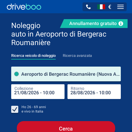
€
Navig
Annullamento gratuito
Noleggio
auto in Aeroporto di Bergerac
Roumanière
Ricerca veicolo di noleggio
Ricerca avanzata
Luog
Aeroporto di Bergerac Roumanière (Nuova Aquitania / Francia)
Collezione
Ritorno
Luog
Coll
Ho
26 - 69
anni
e vivo in
Italia
Cerca