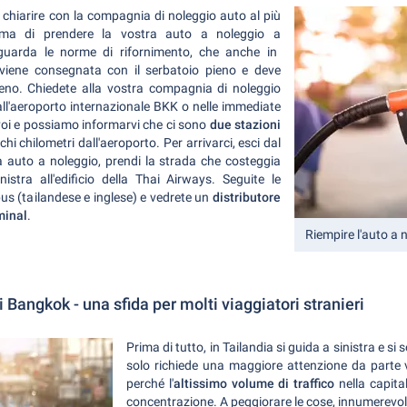
 chiarire con la compagnia di noleggio auto al più
rima di prendere la vostra auto a noleggio a
guarda le norme di rifornimento, che anche in
 viene consegnata con il serbatoio pieno e deve
pieno. Chiedete alla vostra compagnia di noleggio
 all'aeroporto internazionale BKK o nelle immediate
voi e possiamo informarvi che ci sono
due stazioni
hi chilometri dall'aeroporto. Per arrivarci, esci dal
a auto a noleggio, prendi la strada che costeggia
istra all'edificio della Thai Airways. Seguite le
obus (tailandese e inglese) e vedrete un
distributore
minal
.
Riempire l'auto a 
di Bangkok - una sfida per molti viaggiatori stranieri
Prima di tutto, in Tailandia si guida a sinistra e 
solo richiede una maggiore attenzione da parte v
perché l'
altissimo volume di traffico
nella capital
concentrazione. A peggiorare le cose, innumerevoli 