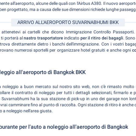
te all'aeroporto, alcune delle quali con l'Airbus A380. Il nuovo aeropor
 ben progettato, ma a causa delle sue dimensioni richiede lunghe passeggi
ARRIVO ALL'AEROPORTO SUVARNABHUMI BKK
 attenetevi ai cartelli che dicono Immigrazione Controllo Passaporti.
ti porterà al
nastro trasportatore
indicato
per il ritiro dei bagagli
. Sono
si trova direttamente dietro i banchi dell'immigrazione. Con i vostri baga
i trovano numerosi sportelli per organizzare hotel gratuiti e anche ogni
c
noleggio all'aeroporto di Bangkok BKK
a noleggio a buon mercato sul nostro sito web, non c'è rimasto molto
are il contratto di noleggio per tutti i dettagli selezionati, firmarlo e 
o Suvarnabhumi ha la sua stazione di pick-up in uno dei garage non lont
vrai camminare fino al punto di raccolta. Ogni stazione di ritiro è anche di
o a noleggio nell'area giusta.
burante per l'auto a noleggio all'aeroporto di Bangkok