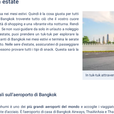
n estate
nei mesi estivi. Quindi è la cosa giusta per tutti
Bangkok troverete tutto ciò che il vostro cuore
ità di shopping e una vibrante vita notturna. Rendi
. Se non vuoi guidare da solo in un'auto a noleggio
estate, puoi prendere un tuk-tuk per esplorare la
nanti di Bangkok nei mesi estivi e termina le serate
to. Nelle sere d'estate, assicuratevi di passeggiare
ossono provare tutti i tipi di snack. Questa sarà la
In tuk-tuk attrav
li sull'aeroporto di Bangkok
abhumi è uno dei
più grandi aeroporti del mondo
e accoglie i viaggiat
te d'acciaio. È l'aeroporto di casa di Bangkok Airways, ThaiAirAsia e Thai 