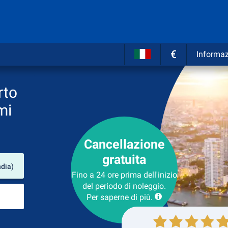
€
Informaz
rto
mi
Cancellazione
gratuita
Luogo del noleggio
dia)
Fino a 24 ore prima dell'inizio
del periodo di noleggio.
Luogo di ritorno
Per saperne di più.
Collezione
Ritorno