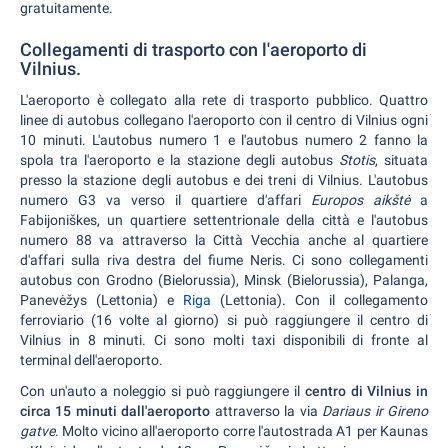
gratuitamente.
Collegamenti di trasporto con l'aeroporto di
Vilnius.
L'aeroporto è collegato alla rete di trasporto pubblico. Quattro
linee di autobus collegano l'aeroporto con il centro di Vilnius ogni
10 minuti. L'autobus numero 1 e l'autobus numero 2 fanno la
spola tra l'aeroporto e la stazione degli autobus
Stotis
, situata
presso la stazione degli autobus e dei treni di Vilnius. L'autobus
numero G3 va verso il quartiere d'affari
Europos aikštė
a
Fabijoniškes, un quartiere settentrionale della città e l'autobus
numero 88 va attraverso la Città Vecchia anche al quartiere
d'affari sulla riva destra del fiume Neris. Ci sono collegamenti
autobus con Grodno (Bielorussia), Minsk (Bielorussia), Palanga,
Panevėžys (Lettonia) e
Riga
(Lettonia). Con il collegamento
ferroviario (16 volte al giorno) si può raggiungere il centro di
Vilnius in 8 minuti. Ci sono molti taxi disponibili di fronte al
terminal dell'aeroporto.
Con un'auto a noleggio si può raggiungere il
centro di Vilnius in
circa 15 minuti dall'aeroporto
attraverso la via
Dariaus ir Gireno
gatve
. Molto vicino all'aeroporto corre l'autostrada A1 per Kaunas