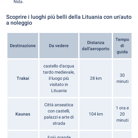
Nida.
Scoprire i luoghi più belli della Lituania con un'auto
a noleggio
Tempo
Distanza
Destinazione
Da vedere
di
dall'aeroporto
guida
castello d'acqua
tardo medievale,
30
Trakai
il luogo più
28 km
minuti
visitato in
Lituania
Città anseatica
1 ora e
con castelli,
Kaunas
104 km
20
palazzi e arte di
minuti
strada
il più grande