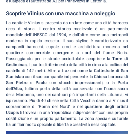
e Klaipėda e l'autostrada A2 per Panevėžys in Lettonia.
Scoprire Vilnius con una macchina a noleggio
La capitale Vilnius si presenta da un lato come una città barocca
ricca di storia, il centro storico medievale è un patrimonio
mondiale dell'UNESCO dal 1994, e dall'altro come una metropoli
moderna in rapida crescita. Il suo skyline è caratterizzato da
campanili barocchi, cupole, croci e architettura moderna nel
quartiere commerciale emergente a nord del fiume Neris.
Passeggiando per le strade acciottolate, scoprirete la
Torre di
Gediminas,
il punto di riferimento della città in cima alla collina del
castello di 142 metri. Altre attrazioni come la
Cattedrale di San
Stanislao
con il suo campanile indipendente, la
Chiesa
barocca
di
San Pietro e Paolo
con stucchi impressionanti, o la
Porta
dell'Alba
, l'ultima porta della città conservata con l'icona sacra
della Madonna, uno dei santuari più importanti della Lituania, vi
ispireranno. Più di 40 chiese nella Città Vecchia danno a Vilnius il
soprannome di "Roma del Nord" e nel
quartiere degli artisti
Užupis
ti troverai in una "repubblica indipendente" con una propria
costituzione e un proprio parlamento. La zona speciale culturale
ha un flair molto speciale di libertà e creatività nella capitale.