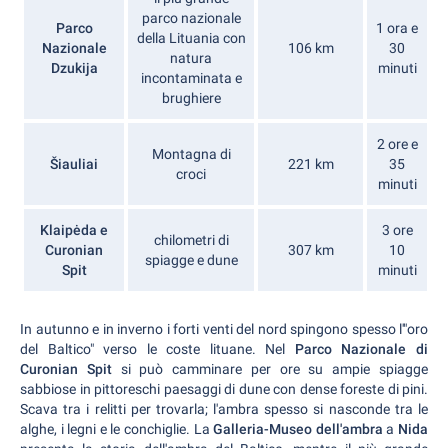
parco nazionale
Parco
1 ora e
della Lituania con
Nazionale
106 km
30
natura
Dzukija
minuti
incontaminata e
brughiere
2 ore e
Montagna di
Šiauliai
221 km
35
croci
minuti
Klaipėda e
3 ore
chilometri di
Curonian
307 km
10
spiagge e dune
Spit
minuti
In autunno e in inverno i forti venti del nord spingono spesso l'"oro
del Baltico" verso le coste lituane. Nel
Parco Nazionale di
Curonian Spit
si può camminare per ore su ampie spiagge
sabbiose in pittoreschi paesaggi di dune con dense foreste di pini.
Scava tra i relitti per trovarla; l'ambra spesso si nasconde tra le
alghe, i legni e le conchiglie. La
Galleria-Museo dell'ambra
a
Nida