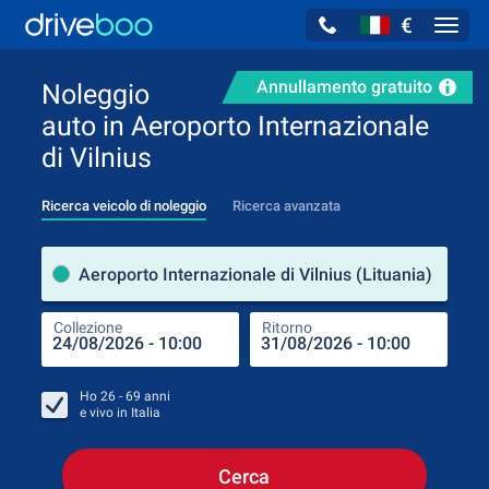
€
Navig
Annullamento gratuito
Noleggio
auto in Aeroporto Internazionale
di Vilnius
Ricerca veicolo di noleggio
Ricerca avanzata
Luog
Aeroporto Internazionale di Vilnius (Lituania)
Collezione
Ritorno
Luog
Coll
Ho
26 - 69
anni
e vivo in
Italia
Cerca