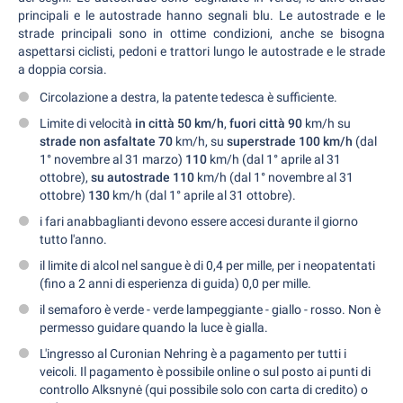
principali e le autostrade hanno segnali blu. Le autostrade e le
strade principali sono in ottime condizioni, anche se bisogna
aspettarsi ciclisti, pedoni e trattori lungo le autostrade e le strade
a doppia corsia.
Circolazione a destra, la patente tedesca è sufficiente.
Limite di velocità
in città 50 km/h
,
fuori città 90
km/h su
strade non asfaltate 70
km/h, su
superstrade 100 km/h
(dal
1° novembre al 31 marzo)
110
km/h (dal 1° aprile al 31
ottobre),
su autostrade
110
km/h (dal 1° novembre al 31
ottobre)
130
km/h (dal 1° aprile al 31 ottobre).
i fari anabbaglianti devono essere accesi durante il giorno
tutto l'anno.
il limite di alcol nel sangue è di 0,4 per mille, per i neopatentati
(fino a 2 anni di esperienza di guida) 0,0 per mille.
il semaforo è verde - verde lampeggiante - giallo - rosso. Non è
permesso guidare quando la luce è gialla.
L'ingresso al Curonian Nehring è a pagamento per tutti i
veicoli. Il pagamento è possibile online o sul posto ai punti di
controllo Alksnynė (qui possibile solo con carta di credito) o