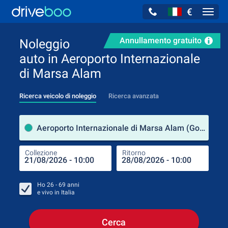
€
Navig
Annullamento gratuito
Noleggio
auto in Aeroporto Internazionale
di Marsa Alam
Ricerca veicolo di noleggio
Ricerca avanzata
Luog
Aeroporto Internazionale di Marsa Alam (Governatorato del Mar Rosso / Egitto)
Collezione
Ritorno
Luog
Coll
Ho
26 - 69
anni
e vivo in
Italia
Cerca