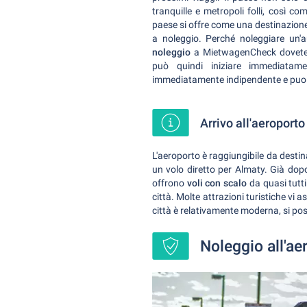
tranquille e metropoli folli, così co
paese si offre come una destinazione 
a noleggio. Perché noleggiare un'a
noleggio
a MietwagenCheck dovete s
può quindi iniziare immediatame
immediatamente indipendente e puoi o
Arrivo all'aeroport
L'aeroporto è raggiungibile da desti
un volo diretto per Almaty. Già dop
offrono
voli con scalo
da quasi tutt
città. Molte attrazioni turistiche vi a
città è relativamente moderna, si poss
Noleggio all'ae