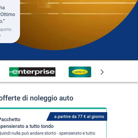
 ha
 Ottimo
o.”
roporto
y
fferte di noleggio auto
a partire da 77 € al giorno
Pacchetto
spensierato a tutto tondo
uindi nulla può andare storto - spensierato e tutto