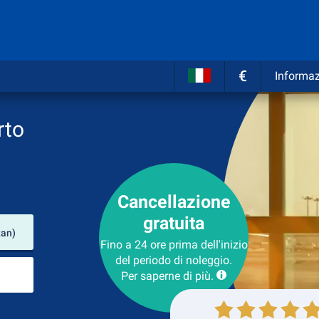
€
Informaz
rto
Cancellazione
gratuita
Luogo del noleggio
tan)
Fino a 24 ore prima dell'inizio
del periodo di noleggio.
Luogo di ritorno
Per saperne di più.
Collezione
Ritorno