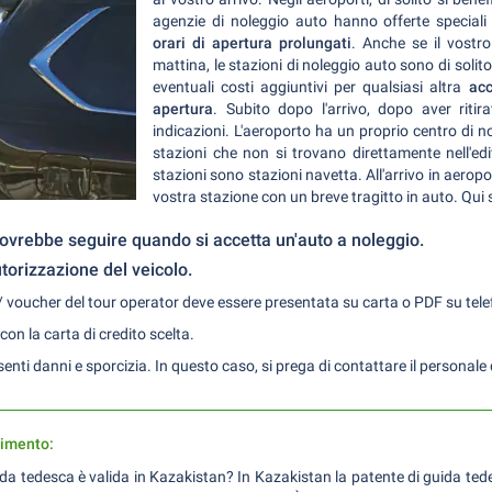
agenzie di noleggio auto hanno offerte speciali 
orari di apertura prolungati
. Anche se il vostr
mattina, le stazioni di noleggio auto sono di soli
eventuali costi aggiuntivi per qualsiasi altra
acc
apertura
. Subito dopo l'arrivo, dopo aver ritira
indicazioni. L'aeroporto ha un proprio centro di n
stazioni che non si trovano direttamente nell'edif
stazioni sono stazioni navetta. All'arrivo in aerop
vostra stazione con un breve tragitto in auto. Qui 
 dovrebbe seguire quando si accetta un'auto a noleggio.
torizzazione del veicolo.
 voucher del tour operator deve essere presentata su carta o PDF su tele
con la carta di credito scelta.
senti danni e sporcizia. In questo caso, si prega di contattare il personale 
rimento:
da tedesca è valida in Kazakistan? In Kazakistan la patente di guida ted