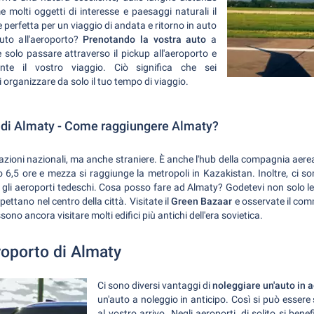
me molti oggetti di interesse e paesaggi naturali il
perfetta per un viaggio di andata e ritorno in auto
uto all'aeroporto?
Prenotando la vostra auto
a
olo passare attraverso il pickup all'aeroporto e
nte il vostro viaggio. Ciò significa che sei
rganizzare da solo il tuo tempo di viaggio.
o di Almaty - Come raggiungere Almaty?
nazioni nazionali, ma anche straniere. È anche l'hub della compagnia aer
o 6,5 ore e mezza si raggiunge la metropoli in Kazakistan. Inoltre, ci s
i gli aeroporti tedeschi. Cosa posso fare ad Almaty? Godetevi non solo 
spettano nel centro della città. Visitate il
Green Bazaar
e osservate il com
ono ancora visitare molti edifici più antichi dell'era sovietica.
roporto di Almaty
Ci sono diversi vantaggi di
noleggiare un'auto in 
un'auto a noleggio in anticipo. Così si può essere 
al vostro arrivo. Negli aeroporti, di solito si bene