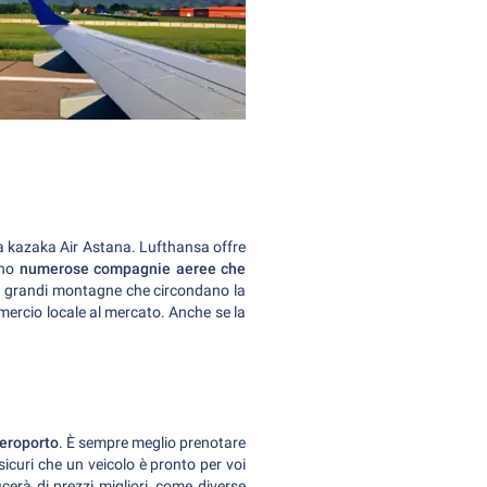
ea kazaka Air Astana. Lufthansa offre
ono
numerose compagnie aeree che
le grandi montagne che circondano la
mercio locale al mercato. Anche se la
aeroporto
. È sempre meglio prenotare
sicuri che un veicolo è pronto per voi
ficerà di prezzi migliori, come diverse