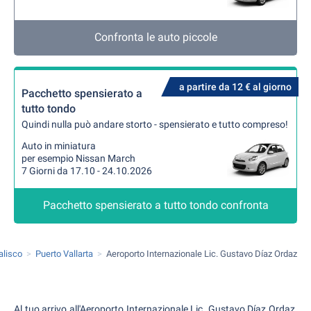
Confronta le auto piccole
a partire da 12 € al giorno
Pacchetto spensierato a
tutto tondo
Quindi nulla può andare storto - spensierato e tutto compreso!
Auto in miniatura
per esempio Nissan March
7 Giorni da 17.10 - 24.10.2026
Pacchetto spensierato a tutto tondo confronta
alisco
Puerto Vallarta
Aeroporto Internazionale Lic. Gustavo Díaz Ordaz
Al tuo arrivo all'Aeroporto Internazionale Lic. Gustavo Díaz Ordaz,