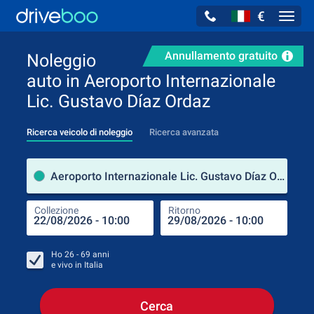
€
Navig
Annullamento gratuito
Noleggio
auto in Aeroporto Internazionale
Lic. Gustavo Díaz Ordaz
Ricerca veicolo di noleggio
Ricerca avanzata
Luog
Aeroporto Internazionale Lic. Gustavo Díaz Ordaz (Jalisco / Messico)
Collezione
Ritorno
Luog
Coll
Ho
26 - 69
anni
e vivo in
Italia
Cerca