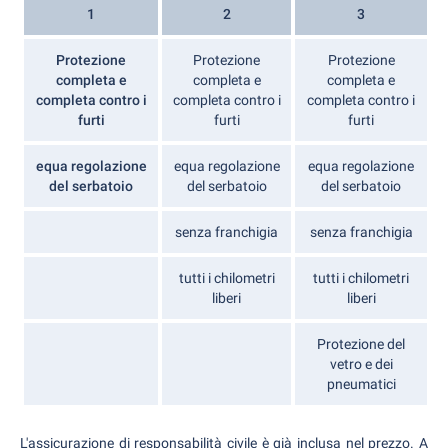
1
2
3
Protezione
Protezione
Protezione
completa e
completa e
completa e
completa contro i
completa contro i
completa contro i
furti
furti
furti
equa regolazione
equa regolazione
equa regolazione
del serbatoio
del serbatoio
del serbatoio
senza franchigia
senza franchigia
tutti i chilometri
tutti i chilometri
liberi
liberi
Protezione del
vetro e dei
pneumatici
L'assicurazione di responsabilità civile è già inclusa nel prezzo. A