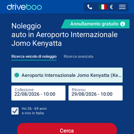
€
Navig
Annullamento gratuito
Noleggio
auto in Aeroporto Internazionale
Jomo Kenyatta
Ricerca veicolo di noleggio
Ricerca avanzata
Luog
Aeroporto Internazionale Jomo Kenyatta (Kenia)
Collezione
Ritorno
Luog
Coll
Ho
26 - 69
anni
e vivo in
Italia
Cerca