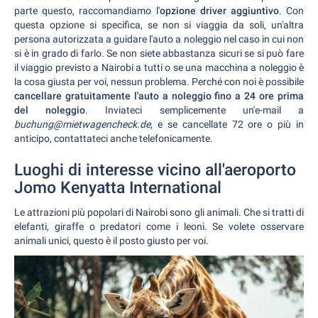
parte questo, raccomandiamo l'
opzione driver aggiuntivo
. Con
questa opzione si specifica, se non si viaggia da soli, un'altra
persona autorizzata a guidare l'auto a noleggio nel caso in cui non
si è in grado di farlo. Se non siete abbastanza sicuri se si può fare
il viaggio previsto a Nairobi a tutti o se una macchina a noleggio è
la cosa giusta per voi, nessun problema. Perché con noi è possibile
cancellare gratuitamente l'auto a noleggio fino a 24 ore prima
del noleggio
. Inviateci semplicemente un'e-mail a
buchung@mietwagencheck.de
, e se cancellate 72 ore o più in
anticipo, contattateci anche telefonicamente.
Luoghi di interesse vicino all'aeroporto
Jomo Kenyatta International
Le attrazioni più popolari di Nairobi sono gli animali. Che si tratti di
elefanti, giraffe o predatori come i leoni. Se volete osservare
animali unici, questo è il posto giusto per voi.