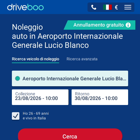
€
Navig
Annullamento gratuito
Noleggio
auto in Aeroporto Internazionale
Generale Lucio Blanco
Ricerca veicolo di noleggio
Ricerca avanzata
Luog
Aeroporto Internazionale Generale Lucio Blanco (Tamaulipas / Messico)
Collezione
Ritorno
Luog
Coll
Ho
26 - 69
anni
e vivo in
Italia
Cerca