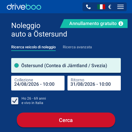
€
Navig
Annullamento gratuito
Noleggio
auto a Östersund
Ricerca veicolo di noleggio
Ricerca avanzata
Luog
Östersund (Contea di Jämtland / Svezia)
Collezione
Ritorno
Luog
Coll
Ho
26 - 69
anni
e vivo in
Italia
Cerca