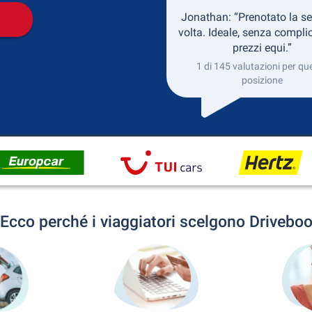
Jonathan: “Prenotato la s
volta. Ideale, senza complic
prezzi equi.”
1 di 145 valutazioni per qu
posizione
Ecco perché i viaggiatori scelgono Drivebo