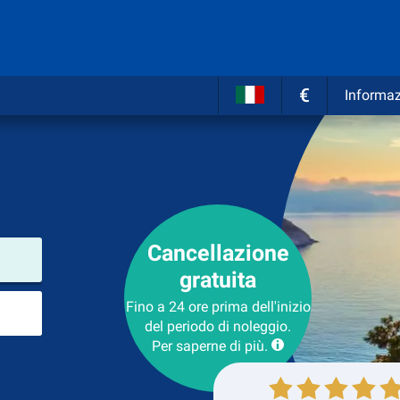
€
Informaz
Cancellazione
Luogo del noleggio
gratuita
Luogo di ritorno
Fino a 24 ore prima dell'inizio
del periodo di noleggio.
Per saperne di più.
Collezione
Ritorno