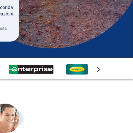
econda
azioni,
esta
o