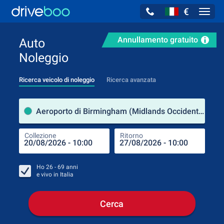
€
Navig
Annullamento gratuito
Auto
Noleggio
Ricerca veicolo di noleggio
Ricerca avanzata
Luog
Aeroporto di Birmingham (Midlands Occidentali / Gran Bretagna)
Collezione
Ritorno
Luog
Coll
Ho
26 - 69
anni
e vivo in
Italia
Cerca