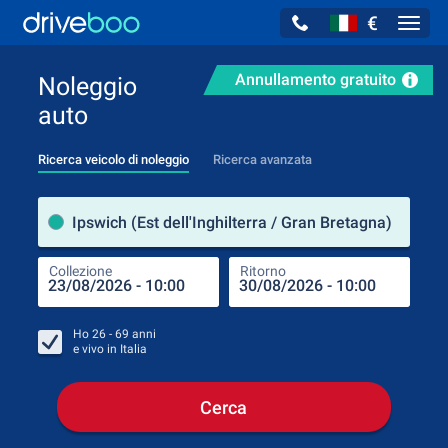
€
Navig
Annullamento gratuito
Noleggio
auto
Ricerca veicolo di noleggio
Ricerca avanzata
Luog
Ipswich (Est dell'Inghilterra / Gran Bretagna)
Collezione
Ritorno
Luog
Coll
Ho
26 - 69
anni
e vivo in
Italia
Cerca