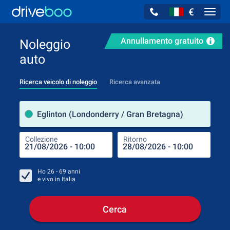
€
Navig
Annullamento gratuito
Noleggio
auto
Ricerca veicolo di noleggio
Ricerca avanzata
Luog
Eglinton (Londonderry / Gran Bretagna)
Collezione
Ritorno
Luog
Coll
Ho
26 - 69
anni
e vivo in
Italia
Cerca