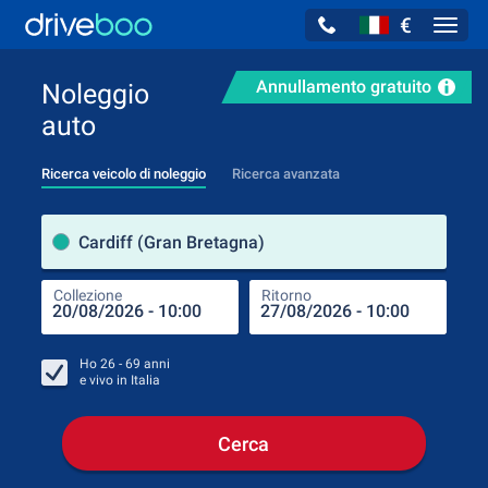
€
Navig
Annullamento gratuito
Noleggio
auto
Ricerca veicolo di noleggio
Ricerca avanzata
Luog
Cardiff (Gran Bretagna)
Collezione
Ritorno
Luog
Coll
Ho
26 - 69
anni
e vivo in
Italia
Cerca